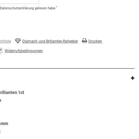
*
Daten­schutz­erklärung
gelesen habe.
hliste
Diamant- und Brillanten-Ratgeber
Drucken
Widerrufsbedingungen
illanten 1ct
n
ramm
t