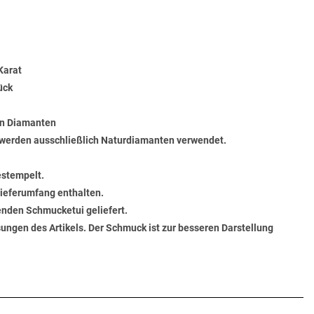
Karat
ück
en Diamanten
werden ausschließlich Naturdiamanten verwendet.
estempelt.
 Lieferumfang enthalten.
senden Schmucketui geliefert.
ungen des Artikels. Der Schmuck ist zur besseren Darstellung