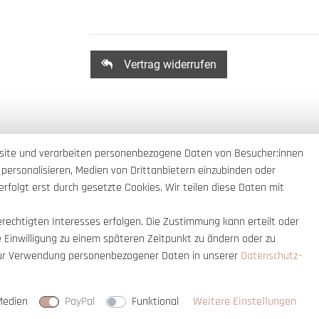
Vertrag widerrufen
site und verarbeiten personenbezogene Daten von Besucher:innen
 personalisieren, Medien von Drittanbietern einzubinden oder
rfolgt erst durch gesetzte Cookies. Wir teilen diese Daten mit
erechtigten Interesses erfolgen. Die Zustimmung kann erteilt oder
e Einwilligung zu einem späteren Zeitpunkt zu ändern oder zu
ur Verwendung personenbezogener Daten in unserer
Daten­schutz­
nnerhalb Deutschlands
© copyright 2007-
Medien
PayPal
Funktional
Weitere Einstellungen