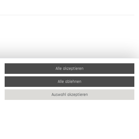
Alle akzeptieren
Alle ablehnen
Auswahl akzeptieren
2026 Schmuck Krone / Alle Rechte vorbehalten / powered by
createyourtemplate