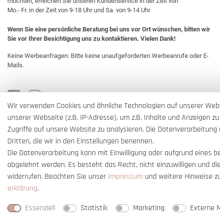
möchten, erreichen Sie unseren Kundenservice in der Zeit von
Mo.- Fr. in der Zeit von 9-18 Uhr und Sa. von 9-14 Uhr
Wenn Sie eine persönliche Beratung bei uns vor Ort wünschen, bitten wir
Sie vor Ihrer Besichtigung uns zu kontaktieren. Vielen Dank!
Keine Werbeanfragen: Bitte keine unaufgeforderten Werbeanrufe oder E-
Mails.
Wir verwenden Cookies und ähnliche Technologien auf unserer Web
unserer Webseite (z.B. IP-Adresse), um z.B. Inhalte und Anzeigen zu
Zugriffe auf unsere Website zu analysieren. Die Datenverarbeitung e
Dritten, die wir in den Einstellungen benennen.
Die Datenverarbeitung kann mit Einwilligung oder aufgrund eines b
abgelehnt werden. Es besteht das Recht, nicht einzuwilligen und di
widerrufen. Beachten Sie unser
Impressum
und weitere Hinweise z
erklärung
.
* Alle Preise verstehen sich inkl. gesetzl. MwSt. und
zzgl. Versandkosten
** Nur i
Essenziell
Statistik
Marketing
Externe 