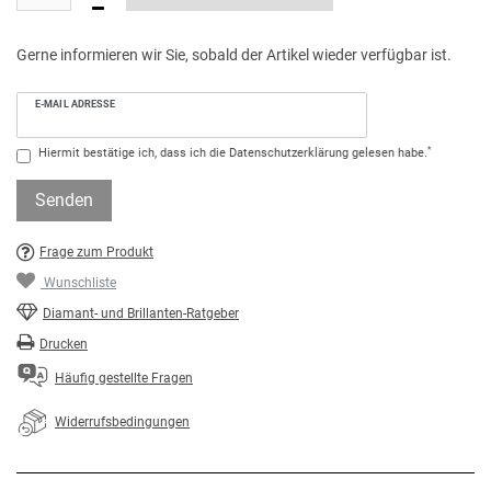
Gerne informieren wir Sie, sobald der Artikel wieder verfügbar ist.
E-MAIL ADRESSE
*
Hiermit bestätige ich, dass ich die
Daten­schutz­erklärung
gelesen habe.
Senden
Frage zum Produkt
Wunschliste
Diamant- und Brillanten-Ratgeber
Drucken
Häufig gestellte Fragen
Widerrufsbedingungen