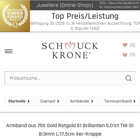
DtGV | Deutsche Gesellschaft
Juweliere (Online-Shops)
für Verbraucherstudien mbH
Top Preis/Leistung
Befragung 05/2026 zu 18 Herstellermarken Auszeichnung: TOP
4, dtgv.de/13402
(0)
(
0
)
Startseite
Diamant
Armbänder
Tennisarmband
Armband aus 750 Gold Rotgold 51 Brillanten 5,01ct TW-SI
B:3mm L:17,5cm 4er-Krappe