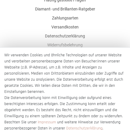
Diamant- und Brillanten-Ratgeber
Zahlungsarten
Versandkosten
Datenschutzerklärung
Widerrufsbelehrung
AGB
Wir verwenden Cookies und ähnliche Technologien auf unserer Website
und verarbeiten personenbezogene Daten von Besucher:innen unserer
Impressum
Webseite (z.B. IP-Adresse), um z.B. Inhalte und Anzeigen zu
Barrierefreiheitserklärung
personalisieren, Medien von Drittanbietern einzubinden oder Zugriffe auf
unsere Website zu analysieren. Die Datenverarbeitung erfolgt erst durch
gesetzte Cookies. Wir teilen diese Daten mit Dritten, die wir in den
Einstellungen benennen.
Die Datenverarbeitung kann mit Einwilligung oder aufgrund eines
berechtigten Interesses erfolgen. Die Zustimmung kann erteilt oder
Vertrag widerrufen
abgelehnt werden. Es besteht das Recht, nicht einzuwilligen und die
Einwilligung zu einem späteren Zeitpunkt zu ändern oder zu widerrufen.
Beachten Sie unser
Impressum
und weitere Hinweise zur Verwendung
personenbezogener Daten in unserer
Daten­schutz­erklärung
.