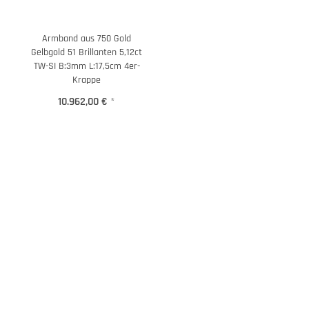
Armband aus 750 Gold
Gelbgold 51 Brillanten 5,12ct
TW-SI B:3mm L:17,5cm 4er-
Krappe
10.962,00 €
*