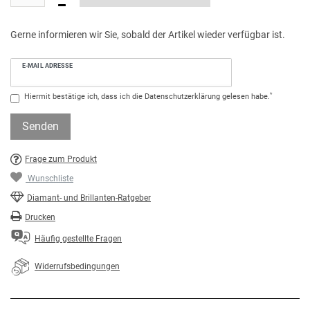
Gerne informieren wir Sie, sobald der Artikel wieder verfügbar ist.
E-MAIL ADRESSE
*
Hiermit bestätige ich, dass ich die
Daten­schutz­erklärung
gelesen habe.
Senden
Frage zum Produkt
Wunschliste
Diamant- und Brillanten-Ratgeber
Drucken
Häufig gestellte Fragen
Widerrufsbedingungen