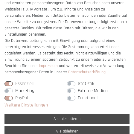
und verarbeiten personenbezogene Daten von Besucher:innen unserer
Impressum
Webseite (z.B. IP-Adresse), um z.B. Inhalte und Anzeigen zu
Barrierefreiheitserklärung
personalisieren, Medien von Drittanbietern einzubinden oder Zugriffe auf
unsere Website zu analysieren. Die Datenverarbeitung erfolgt erst durch
gesetzte Cookies. Wir teilen diese Daten mit Dritten, die wir in den
Einstellungen benennen.
Die Datenverarbeitung kann mit Einwilligung oder aufgrund eines
berechtigten Interesses erfolgen. Die Zustimmung kann erteilt oder
Vertrag widerrufen
abgelehnt werden. Es besteht das Recht, nicht einzuwilligen und die
Einwilligung zu einem späteren Zeitpunkt zu ändern oder zu widerrufen.
Beachten Sie unser
Impressum
und weitere Hinweise zur Verwendung
personenbezogener Daten in unserer
Daten­schutz­erklärung
.
Essenziell
Statistik
Marketing
Externe Medien
PayPal
Funktional
Weitere Einstellungen
Alle akzeptieren
Alle ablehnen