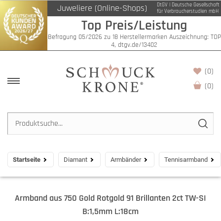
DtGV | Deutsche Gesellschaft
Juweliere (Online-Shops)
für Verbraucherstudien mbH
Top Preis/Leistung
Befragung 05/2026 zu 18 Herstellermarken Auszeichnung: TOP
4, dtgv.de/13402
(0)
(
0
)
Startseite
Diamant
Armbänder
Tennisarmband
Armband aus 750 Gold Rotgold 91 Brillanten 2ct TW-SI
B:1,5mm L:18cm