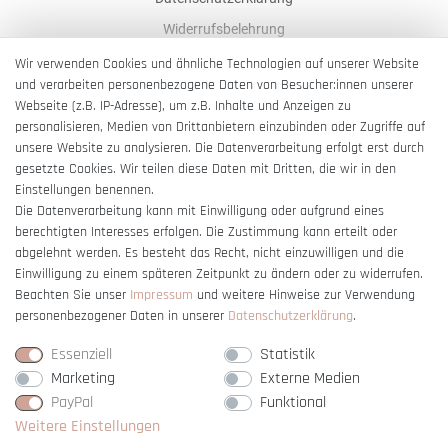
Widerrufsbelehrung
AGB
Wir verwenden Cookies und ähnliche Technologien auf unserer Website
und verarbeiten personenbezogene Daten von Besucher:innen unserer
Impressum
Webseite (z.B. IP-Adresse), um z.B. Inhalte und Anzeigen zu
Barrierefreiheitserklärung
personalisieren, Medien von Drittanbietern einzubinden oder Zugriffe auf
unsere Website zu analysieren. Die Datenverarbeitung erfolgt erst durch
gesetzte Cookies. Wir teilen diese Daten mit Dritten, die wir in den
Einstellungen benennen.
Die Datenverarbeitung kann mit Einwilligung oder aufgrund eines
berechtigten Interesses erfolgen. Die Zustimmung kann erteilt oder
Vertrag widerrufen
abgelehnt werden. Es besteht das Recht, nicht einzuwilligen und die
Einwilligung zu einem späteren Zeitpunkt zu ändern oder zu widerrufen.
Beachten Sie unser
Impressum
und weitere Hinweise zur Verwendung
personenbezogener Daten in unserer
Daten­schutz­erklärung
.
Essenziell
Statistik
Marketing
Externe Medien
PayPal
Funktional
Weitere Einstellungen