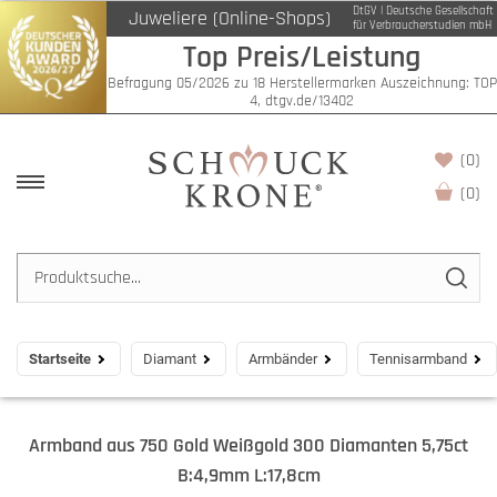
DtGV | Deutsche Gesellschaft
Juweliere (Online-Shops)
für Verbraucherstudien mbH
Top Preis/Leistung
Befragung 05/2026 zu 18 Herstellermarken Auszeichnung: TOP
4, dtgv.de/13402
(0)
(
0
)
Startseite
Diamant
Armbänder
Tennisarmband
Armband aus 750 Gold Weißgold 300 Diamanten 5,75ct
B:4,9mm L:17,8cm