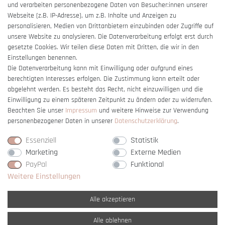
und verarbeiten personenbezogene Daten von Besucher:innen unserer
Impressum
Webseite (z.B. IP-Adresse), um z.B. Inhalte und Anzeigen zu
Barrierefreiheitserklärung
personalisieren, Medien von Drittanbietern einzubinden oder Zugriffe auf
unsere Website zu analysieren. Die Datenverarbeitung erfolgt erst durch
gesetzte Cookies. Wir teilen diese Daten mit Dritten, die wir in den
Einstellungen benennen.
Die Datenverarbeitung kann mit Einwilligung oder aufgrund eines
berechtigten Interesses erfolgen. Die Zustimmung kann erteilt oder
Vertrag widerrufen
abgelehnt werden. Es besteht das Recht, nicht einzuwilligen und die
Einwilligung zu einem späteren Zeitpunkt zu ändern oder zu widerrufen.
Beachten Sie unser
Impressum
und weitere Hinweise zur Verwendung
personenbezogener Daten in unserer
Daten­schutz­erklärung
.
Essenziell
Statistik
Marketing
Externe Medien
PayPal
Funktional
Weitere Einstellungen
Alle akzeptieren
Alle ablehnen