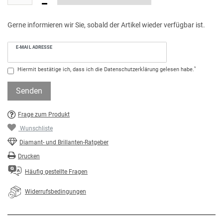
Gerne informieren wir Sie, sobald der Artikel wieder verfügbar ist.
E-MAIL ADRESSE
*
Hiermit bestätige ich, dass ich die
Daten­schutz­erklärung
gelesen habe.
Senden
Frage zum Produkt
Wunschliste
Diamant- und Brillanten-Ratgeber
Drucken
Häufig gestellte Fragen
Widerrufsbedingungen