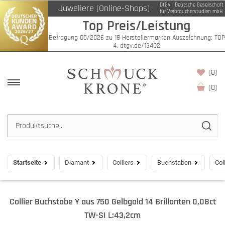
DtGV | Deutsche Gesellschaft
Juweliere (Online-Shops)
für Verbraucherstudien mbH
Top Preis/Leistung
Befragung 05/2026 zu 18 Herstellermarken Auszeichnung: TOP
4, dtgv.de/13402
(0)
(
0
)
Startseite
Diamant
Colliers
Buchstaben
Col
Collier Buchstabe Y aus 750 Gelbgold 14 Brillanten 0,08ct
TW-SI L:43,2cm