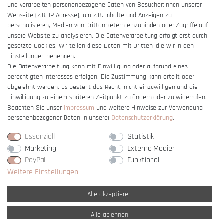
und verarbeiten personenbezogene Daten von Besucher:innen unserer
Impressum
Webseite (z.B. IP-Adresse), um z.B. Inhalte und Anzeigen zu
Barrierefreiheitserklärung
personalisieren, Medien von Drittanbietern einzubinden oder Zugriffe auf
unsere Website zu analysieren. Die Datenverarbeitung erfolgt erst durch
gesetzte Cookies. Wir teilen diese Daten mit Dritten, die wir in den
Einstellungen benennen.
Die Datenverarbeitung kann mit Einwilligung oder aufgrund eines
berechtigten Interesses erfolgen. Die Zustimmung kann erteilt oder
Vertrag widerrufen
abgelehnt werden. Es besteht das Recht, nicht einzuwilligen und die
Einwilligung zu einem späteren Zeitpunkt zu ändern oder zu widerrufen.
Beachten Sie unser
Impressum
und weitere Hinweise zur Verwendung
personenbezogener Daten in unserer
Daten­schutz­erklärung
.
Essenziell
Statistik
Marketing
Externe Medien
PayPal
Funktional
Weitere Einstellungen
Alle akzeptieren
Alle ablehnen