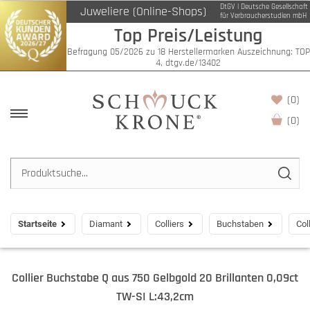
DtGV | Deutsche Gesellschaft
Juweliere (Online-Shops)
für Verbraucherstudien mbH
Top Preis/Leistung
Befragung 05/2026 zu 18 Herstellermarken Auszeichnung: TOP
4, dtgv.de/13402
(0)
(
0
)
Startseite
Diamant
Colliers
Buchstaben
Col
Collier Buchstabe Q aus 750 Gelbgold 20 Brillanten 0,09ct
TW-SI L:43,2cm