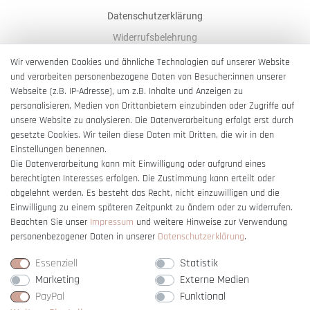
Datenschutzerklärung
Widerrufsbelehrung
AGB
Wir verwenden Cookies und ähnliche Technologien auf unserer Website
und verarbeiten personenbezogene Daten von Besucher:innen unserer
Impressum
Webseite (z.B. IP-Adresse), um z.B. Inhalte und Anzeigen zu
Barrierefreiheitserklärung
personalisieren, Medien von Drittanbietern einzubinden oder Zugriffe auf
unsere Website zu analysieren. Die Datenverarbeitung erfolgt erst durch
gesetzte Cookies. Wir teilen diese Daten mit Dritten, die wir in den
Einstellungen benennen.
Die Datenverarbeitung kann mit Einwilligung oder aufgrund eines
berechtigten Interesses erfolgen. Die Zustimmung kann erteilt oder
Vertrag widerrufen
abgelehnt werden. Es besteht das Recht, nicht einzuwilligen und die
Einwilligung zu einem späteren Zeitpunkt zu ändern oder zu widerrufen.
Beachten Sie unser
Impressum
und weitere Hinweise zur Verwendung
personenbezogener Daten in unserer
Daten­schutz­erklärung
.
Essenziell
Statistik
Marketing
Externe Medien
PayPal
Funktional