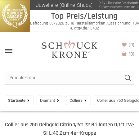
DtGV | Deutsche Gesellschaft
Juweliere (Online-Shops)
für Verbraucherstudien mbH
Top Preis/Leistung
Befragung 05/2026 zu 18 Herstellermarken Auszeichnung: TOP
4, dtgv.de/13402
(0)
(
0
)
Startseite
Diamant
Colliers
Collier aus 750 Gelbgold
Collier aus 750 Gelbgold Citrin 1,2ct 22 Brillanten 0,1ct TW-
SI L:43,2cm 4er-Krappe