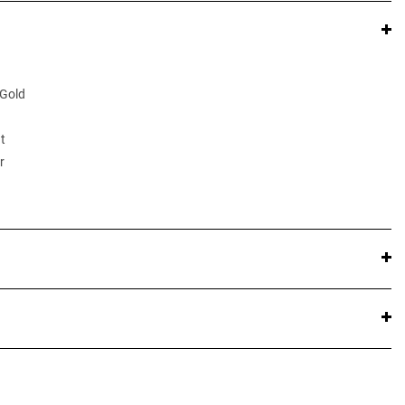
 Gold
t
r