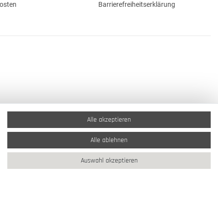
osten
Barrierefreiheitserklärung
Alle akzeptieren
Alle ablehnen
Auswahl akzeptieren
2026 Schmuck Krone / Alle Rechte vorbehalten / powered by
createyourtemplate