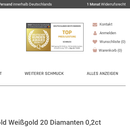
Versand
innerhalb Deutschlands
1 Monat
Widerrufsrecht
Kontakt
Anmelden
Wunschliste
(0)
Warenkorb
(
0
)
T
WEITERER SCHMUCK
ALLES ANZEIGEN
old Weißgold 20 Diamanten 0,2ct