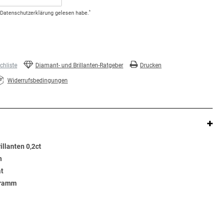
*
Daten­schutz­erklärung
gelesen habe.
hliste
Diamant- und Brillanten-Ratgeber
Drucken
Widerrufsbedingungen
illanten 0,2ct
n
at
Gramm