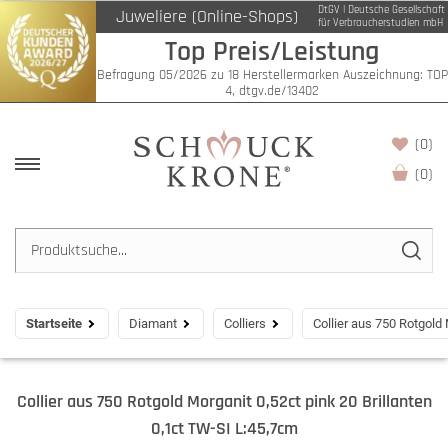
DtGV | Deutsche Gesellschaft
Juweliere (Online-Shops)
für Verbraucherstudien mbH
Top Preis/Leistung
Befragung 05/2026 zu 18 Herstellermarken Auszeichnung: TOP
4, dtgv.de/13402
(0)
(
0
)
Startseite
Diamant
Colliers
Collier aus 750 Rotgold
Collier aus 750 Rotgold Morganit 0,52ct pink 20 Brillanten
0,1ct TW-SI L:45,7cm