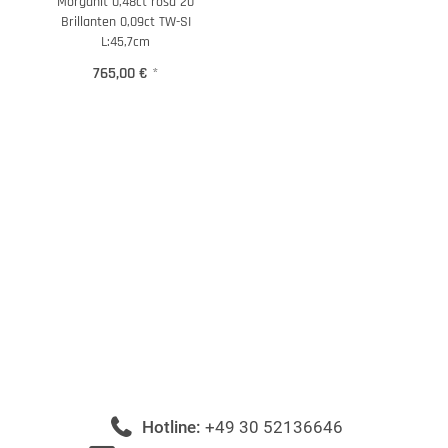
Morganit 0,48ct rosa 20
Brillanten 0,09ct TW-SI
L:45,7cm
765,00 €
*
Hotline:
+49 30 52136646