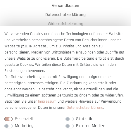
Versandkosten
Datenschutzerklärung
Widerrufsbelehrung
AGB
Wir verwenden Cookies und ähnliche Technologien auf unserer Website
und verarbeiten personenbezogene Daten von Besucher:innen unserer
Impressum
Webseite (z.B. IP-Adresse), um z.B. Inhalte und Anzeigen zu
Barrierefreiheitserklärung
personalisieren, Medien von Drittanbietern einzubinden oder Zugriffe auf
unsere Website zu analysieren. Die Datenverarbeitung erfolgt erst durch
gesetzte Cookies. Wir teilen diese Daten mit Dritten, die wir in den
Einstellungen benennen.
Die Datenverarbeitung kann mit Einwilligung oder aufgrund eines
berechtigten Interesses erfolgen. Die Zustimmung kann erteilt oder
Vertrag widerrufen
abgelehnt werden. Es besteht das Recht, nicht einzuwilligen und die
Einwilligung zu einem späteren Zeitpunkt zu ändern oder zu widerrufen.
Beachten Sie unser
Impressum
und weitere Hinweise zur Verwendung
personenbezogener Daten in unserer
Daten­schutz­erklärung
.
Essenziell
Statistik
Marketing
Externe Medien