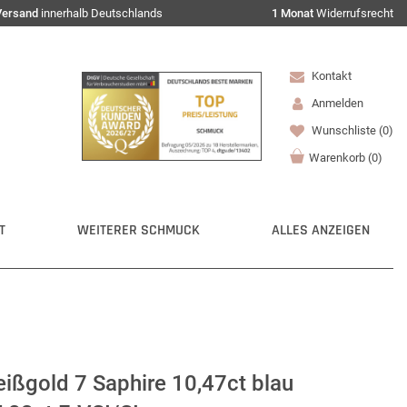
Versand
innerhalb Deutschlands
1 Monat
Widerrufsrecht
Kontakt
Anmelden
Wunschliste
(0)
Warenkorb
(
0
)
T
WEITERER SCHMUCK
ALLES ANZEIGEN
eißgold 7 Saphire 10,47ct blau