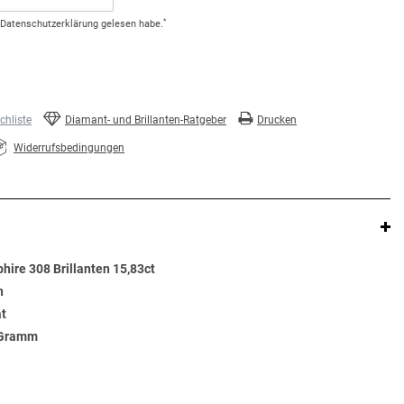
*
Daten­schutz­erklärung
gelesen habe.
hliste
Diamant- und Brillanten-Ratgeber
Drucken
Widerrufsbedingungen
hire 308 Brillanten 15,83ct
n
at
7 Gramm