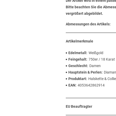
Der Artikel wird in einem pas
Bitte beachten Sie die Abmess
vergrößert abgebildet.
Abmessungen des Artikels:
Artikelmerkmale
Edelmetall
Weißgold
Feingehalt
750er / 18 Karat
Geschlecht
Damen
Hauptstein & Perlen
Diaman
Produktart
Halskette & Collie
EAN
4053642862914
EU Beauftragter