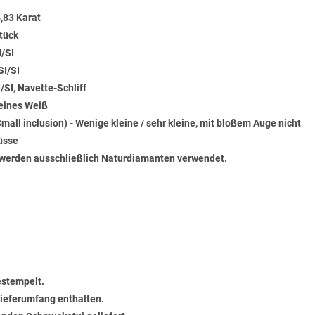
,83 Karat
tück
I/SI
SI/SI
/SI, Navette-Schliff
Feines Weiß
Small inclusion) - Wenige kleine / sehr kleine, mit bloßem Auge nicht
üsse
werden ausschließlich Naturdiamanten verwendet.
estempelt.
 Lieferumfang enthalten.