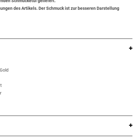
senden Schmucketui geliefert.
ungen des Artikels. Der Schmuck ist zur besseren Darstellung
 Gold
t
r