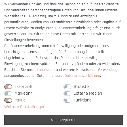
AGB
Wir verwenden Cookies und ähnliche Technologien auf unserer Website
und verarbeiten personenbezogene Daten von Besucher:innen unserer
Impressum
Webseite (z.B. IP-Adresse), um z.B. Inhalte und Anzeigen zu
Barrierefreiheitserklärung
personalisieren, Medien von Drittanbietern einzubinden oder Zugriffe auf
unsere Website zu analysieren. Die Datenverarbeitung erfolgt erst durch
gesetzte Cookies. Wir teilen diese Daten mit Dritten, die wir in den
Einstellungen benennen.
Die Datenverarbeitung kann mit Einwilligung oder aufgrund eines
berechtigten Interesses erfolgen. Die Zustimmung kann erteilt oder
Vertrag widerrufen
abgelehnt werden. Es besteht das Recht, nicht einzuwilligen und die
Einwilligung zu einem späteren Zeitpunkt zu ändern oder zu widerrufen.
Beachten Sie unser
Impressum
und weitere Hinweise zur Verwendung
personenbezogener Daten in unserer
Daten­schutz­erklärung
.
Essenziell
Statistik
Marketing
Externe Medien
PayPal
Funktional
Weitere Einstellungen
Alle akzeptieren