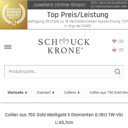
DtGV | Deutsche Gesellschaft
Juweliere (Online-Shops)
für Verbraucherstudien mbH
Top Preis/Leistung
Befragung 05/2026 zu 18 Herstellermarken Auszeichnung: TOP
4, dtgv.de/13402
(0)
(
0
)
Startseite
Diamant
Colliers
Collier aus 750 Gold W
Collier aus 750 Gold Weißgold 5 Diamanten 0,18ct TW-VSI
L:45,7cm