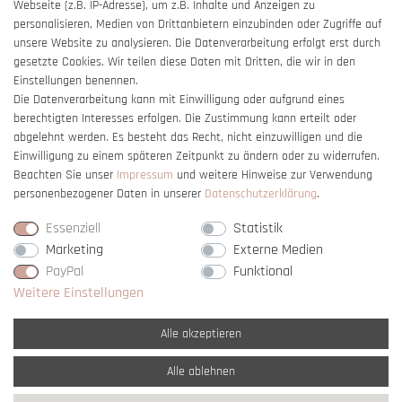
Webseite (z.B. IP-Adresse), um z.B. Inhalte und Anzeigen zu
Barrierefreiheitserklärung
personalisieren, Medien von Drittanbietern einzubinden oder Zugriffe auf
unsere Website zu analysieren. Die Datenverarbeitung erfolgt erst durch
gesetzte Cookies. Wir teilen diese Daten mit Dritten, die wir in den
Einstellungen benennen.
Die Datenverarbeitung kann mit Einwilligung oder aufgrund eines
berechtigten Interesses erfolgen. Die Zustimmung kann erteilt oder
Vertrag widerrufen
abgelehnt werden. Es besteht das Recht, nicht einzuwilligen und die
Einwilligung zu einem späteren Zeitpunkt zu ändern oder zu widerrufen.
Beachten Sie unser
Impressum
und weitere Hinweise zur Verwendung
personenbezogener Daten in unserer
Daten­schutz­erklärung
.
Essenziell
Statistik
Marketing
Externe Medien
PayPal
Funktional
Weitere Einstellungen
Alle akzeptieren
Alle ablehnen
* Alle Preise verstehen sich inkl. gesetzl. MwSt. und
zzgl. Versandkosten