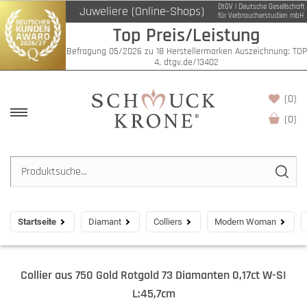
DtGV | Deutsche Gesellschaft
Juweliere (Online-Shops)
für Verbraucherstudien mbH
Top Preis/Leistung
Befragung 05/2026 zu 18 Herstellermarken Auszeichnung: TOP
4, dtgv.de/13402
(0)
(
0
)
Startseite
Diamant
Colliers
Modern Woman
Collier aus 750 Gold Rotgold 73 Diamanten 0,17ct W-SI
L:45,7cm