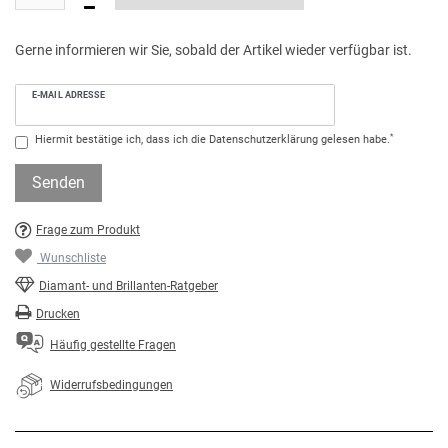
Gerne informieren wir Sie, sobald der Artikel wieder verfügbar ist.
E-MAIL ADRESSE
*
Hiermit bestätige ich, dass ich die
Daten­schutz­erklärung
gelesen habe.
Senden
Frage zum Produkt
Wunschliste
Diamant- und Brillanten-Ratgeber
Drucken
Häufig gestellte Fragen
Widerrufsbedingungen