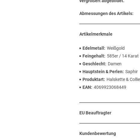
vergrößert abgebildet.
Abmessungen des Artikels:
Artikelmerkmale
Edelmetall
Weißgold
Feingehalt
585er / 14 Karat
Geschlecht
Damen
Hauptstein & Perlen
Saphir
Produktart
Halskette & Collie
EAN
4069923068449
EU Beauftragter
Kundenbewertung