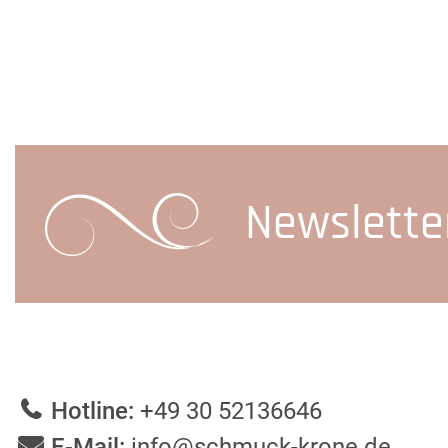
Newslette
Hotline:
+49 30 52136646
E-Mail:
info@schmuck-krone.de