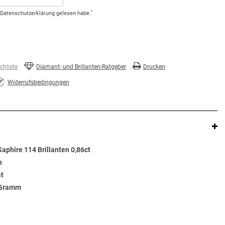
*
Daten­schutz­erklärung
gelesen habe.
hliste
Diamant- und Brillanten-Ratgeber
Drucken
Widerrufsbedingungen
aphire 114 Brillanten 0,86ct
n
at
4 Gramm