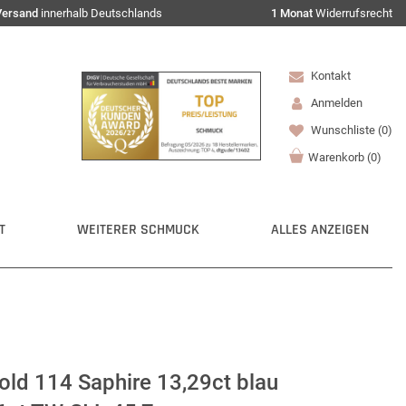
Versand
innerhalb Deutschlands
1 Monat
Widerrufsrecht
Kontakt
Anmelden
Wunschliste
(0)
Warenkorb
(
0
)
T
WEITERER SCHMUCK
ALLES ANZEIGEN
old 114 Saphire 13,29ct blau