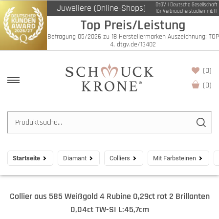
DtGV | Deutsche Gesellschaft
Juweliere (Online-Shops)
für Verbraucherstudien mbH
Top Preis/Leistung
Befragung 05/2026 zu 18 Herstellermarken Auszeichnung: TOP
4, dtgv.de/13402
(0)
(
0
)
Startseite
Diamant
Colliers
Mit Farbsteinen
Collier aus 585 Weißgold 4 Rubine 0,29ct rot 2 Brillanten
0,04ct TW-SI L:45,7cm