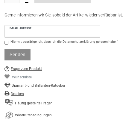
Gerne informieren wir Sie, sobald der Artikel wieder verfügbar ist.
E-MAIL ADRESSE
*
Hiermit bestätige ich, dass ich die
Daten­schutz­erklärung
gelesen habe.
Senden
Frage zum Produkt
Wunschliste
Diamant- und Brillanten-Ratgeber
Drucken
Häufig gestellte Fragen
Widerrufsbedingungen