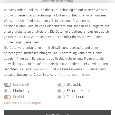
Widerrufsbelehrung
AGB
Wir verwenden Cookies und ähnliche Technologien auf unserer Website
und verarbeiten personenbezogene Daten von Besucher:innen unserer
Impressum
Webseite (z.B. IP-Adresse), um z.B. Inhalte und Anzeigen zu
Barrierefreiheitserklärung
personalisieren, Medien von Drittanbietern einzubinden oder Zugriffe auf
unsere Website zu analysieren. Die Datenverarbeitung erfolgt erst durch
gesetzte Cookies. Wir teilen diese Daten mit Dritten, die wir in den
Einstellungen benennen.
Die Datenverarbeitung kann mit Einwilligung oder aufgrund eines
berechtigten Interesses erfolgen. Die Zustimmung kann erteilt oder
Vertrag widerrufen
abgelehnt werden. Es besteht das Recht, nicht einzuwilligen und die
Einwilligung zu einem späteren Zeitpunkt zu ändern oder zu widerrufen.
Beachten Sie unser
Impressum
und weitere Hinweise zur Verwendung
personenbezogener Daten in unserer
Daten­schutz­erklärung
.
Essenziell
Statistik
Marketing
Externe Medien
PayPal
Funktional
Weitere Einstellungen
Alle akzeptieren