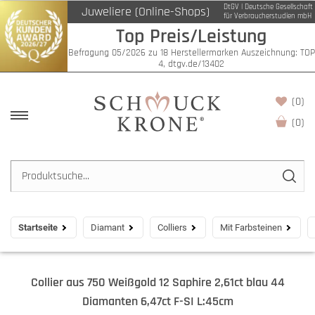
DtGV | Deutsche Gesellschaft
Juweliere (Online-Shops)
für Verbraucherstudien mbH
Top Preis/Leistung
Befragung 05/2026 zu 18 Herstellermarken Auszeichnung: TOP
4, dtgv.de/13402
(0)
(
0
)
Startseite
Diamant
Colliers
Mit Farbsteinen
Collier aus 750 Weißgold 12 Saphire 2,61ct blau 44
Diamanten 6,47ct F-SI L:45cm