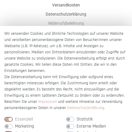
Versandkosten
Datenschutzerklärung
Widerrufsbelehrung
AGB
Wir verwenden Cookies und ähnliche Technologien auf unserer Website
und verarbeiten personenbezogene Daten von Besucher:innen unserer
Impressum
Webseite (z.B. IP-Adresse), um z.B. Inhalte und Anzeigen zu
Barrierefreiheitserklärung
personalisieren, Medien von Drittanbietern einzubinden oder Zugriffe auf
unsere Website zu analysieren. Die Datenverarbeitung erfolgt erst durch
gesetzte Cookies. Wir teilen diese Daten mit Dritten, die wir in den
Einstellungen benennen.
Die Datenverarbeitung kann mit Einwilligung oder aufgrund eines
berechtigten Interesses erfolgen. Die Zustimmung kann erteilt oder
Vertrag widerrufen
abgelehnt werden. Es besteht das Recht, nicht einzuwilligen und die
Einwilligung zu einem späteren Zeitpunkt zu ändern oder zu widerrufen.
Beachten Sie unser
Impressum
und weitere Hinweise zur Verwendung
personenbezogener Daten in unserer
Daten­schutz­erklärung
.
Essenziell
Statistik
Marketing
Externe Medien