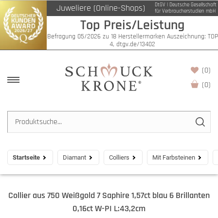
DtGV | Deutsche Gesellschaft
Juweliere (Online-Shops)
für Verbraucherstudien mbH
Top Preis/Leistung
Befragung 05/2026 zu 18 Herstellermarken Auszeichnung: TOP
4, dtgv.de/13402
(0)
(
0
)
Startseite
Diamant
Colliers
Mit Farbsteinen
Collier aus 750 Weißgold 7 Saphire 1,57ct blau 6 Brillanten
0,16ct W-PI L:43,2cm