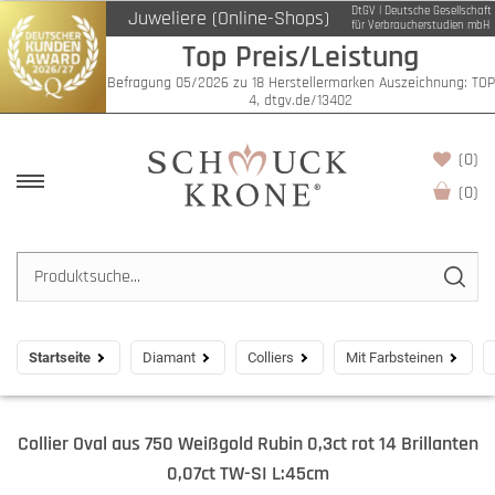
DtGV | Deutsche Gesellschaft
Juweliere (Online-Shops)
für Verbraucherstudien mbH
Top Preis/Leistung
Befragung 05/2026 zu 18 Herstellermarken Auszeichnung: TOP
4, dtgv.de/13402
(0)
(
0
)
Startseite
Diamant
Colliers
Mit Farbsteinen
Collier Oval aus 750 Weißgold Rubin 0,3ct rot 14 Brillanten
0,07ct TW-SI L:45cm