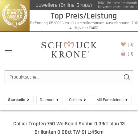
DtGV | Deutsche Gesellschaft
Juweliere (Online-Shops)
für Verbraucherstudien mbH
Top Preis/Leistung
Befragung 05/2026 zu 18 Herstellermarken Auszeichnung: TOP
4, dtgv.de/13402
(0)
(
0
)
Startseite
Diamant
Colliers
Mit Farbsteinen
Collier Tropfen 750 Weißgold Saphir 0,39ct blau 13
Brillanten 0,08ct TW-SI L:45cm