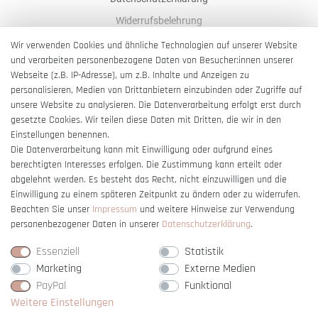
Widerrufsbelehrung
AGB
Wir verwenden Cookies und ähnliche Technologien auf unserer Website
und verarbeiten personenbezogene Daten von Besucher:innen unserer
Impressum
Webseite (z.B. IP-Adresse), um z.B. Inhalte und Anzeigen zu
Barrierefreiheitserklärung
personalisieren, Medien von Drittanbietern einzubinden oder Zugriffe auf
unsere Website zu analysieren. Die Datenverarbeitung erfolgt erst durch
gesetzte Cookies. Wir teilen diese Daten mit Dritten, die wir in den
Einstellungen benennen.
Die Datenverarbeitung kann mit Einwilligung oder aufgrund eines
berechtigten Interesses erfolgen. Die Zustimmung kann erteilt oder
Vertrag widerrufen
abgelehnt werden. Es besteht das Recht, nicht einzuwilligen und die
Einwilligung zu einem späteren Zeitpunkt zu ändern oder zu widerrufen.
Beachten Sie unser
Impressum
und weitere Hinweise zur Verwendung
personenbezogener Daten in unserer
Daten­schutz­erklärung
.
Essenziell
Statistik
Marketing
Externe Medien
PayPal
Funktional
Weitere Einstellungen