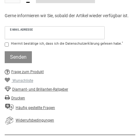
Gerne informieren wir Sie, sobald der Artikel wieder verfügbar ist.
E-MAIL ADRESSE
*
Hiermit bestätige ich, dass ich die
Daten­schutz­erklärung
gelesen habe.
Senden
Frage zum Produkt
Wunschliste
Diamant- und Brillanten-Ratgeber
Drucken
Häufig gestellte Fragen
Widerrufsbedingungen