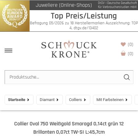
DtGV | Deutsche Gesellschaft
Juweliere (Online-Shops)
für Verbraucherstudien mbH
Top Preis/Leistung
Befragung 05/2026 zu 18 Herstellermarken Auszeichnung: TOP
4, dtgv.de/13402
(0)
(
0
)
Startseite
Diamant
Colliers
Mit Farbsteinen
Collier Oval 750 Weißgold Smaragd 0,14ct grün 12
Brillanten 0,07ct TW-SI L:45,7cm