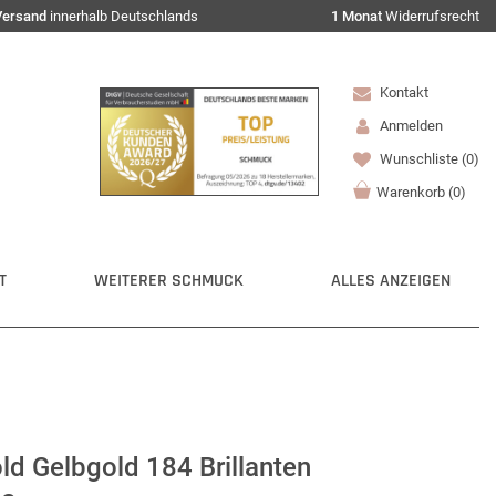
Versand
innerhalb Deutschlands
1 Monat
Widerrufsrecht
Kontakt
Anmelden
Wunschliste
(0)
Warenkorb
(
0
)
T
WEITERER SCHMUCK
ALLES ANZEIGEN
old Gelbgold 184 Brillanten