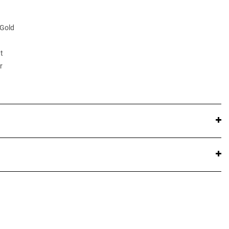
 Gold
t
r