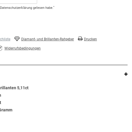
*
Daten­schutz­erklärung
gelesen habe.
hliste
Diamant- und Brillanten-Ratgeber
Drucken
Widerrufsbedingungen
rillanten 5,11ct
n
t
6 Gramm