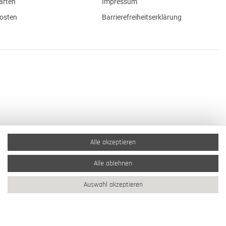
arten
Impressum
osten
Barrierefreiheitserklärung
Alle akzeptieren
Alle ablehnen
Auswahl akzeptieren
2026 Schmuck Krone / Alle Rechte vorbehalten / powered by
createyourtemplate