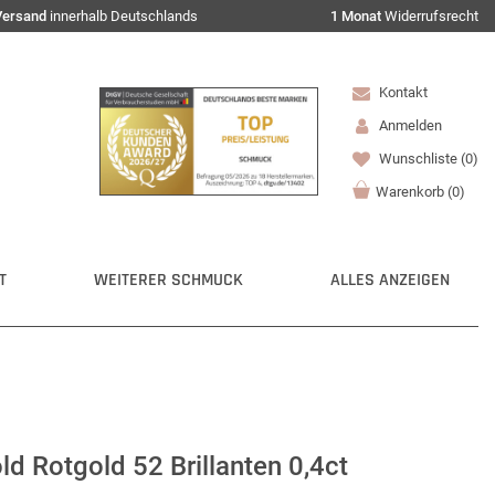
Versand
innerhalb Deutschlands
1 Monat
Widerrufsrecht
Kontakt
Anmelden
Wunschliste
(0)
Warenkorb
(
0
)
T
WEITERER SCHMUCK
ALLES ANZEIGEN
ld Rotgold 52 Brillanten 0,4ct