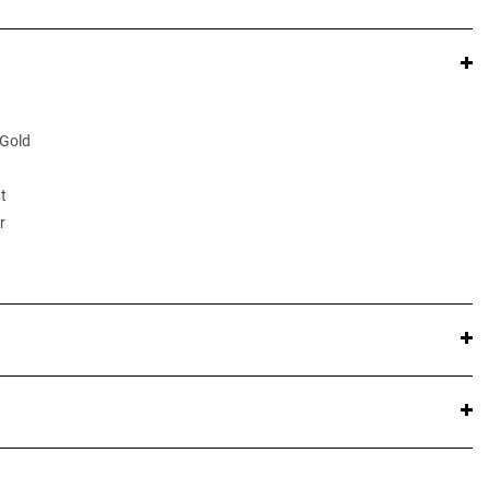
 Gold
t
r