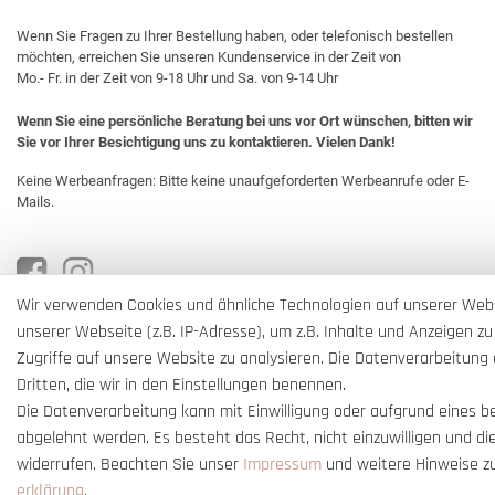
Wenn Sie Fragen zu Ihrer Bestellung haben, oder telefonisch bestellen
möchten, erreichen Sie unseren Kundenservice in der Zeit von
Mo.- Fr. in der Zeit von 9-18 Uhr und Sa. von 9-14 Uhr
Wenn Sie eine persönliche Beratung bei uns vor Ort wünschen, bitten wir
Sie vor Ihrer Besichtigung uns zu kontaktieren. Vielen Dank!
Keine Werbeanfragen: Bitte keine unaufgeforderten Werbeanrufe oder E-
Mails.
Wir verwenden Cookies und ähnliche Technologien auf unserer Web
unserer Webseite (z.B. IP-Adresse), um z.B. Inhalte und Anzeigen zu
Zugriffe auf unsere Website zu analysieren. Die Datenverarbeitung e
Dritten, die wir in den Einstellungen benennen.
Die Datenverarbeitung kann mit Einwilligung oder aufgrund eines b
abgelehnt werden. Es besteht das Recht, nicht einzuwilligen und di
widerrufen. Beachten Sie unser
Impressum
und weitere Hinweise z
erklärung
.
* Alle Preise verstehen sich inkl. gesetzl. MwSt. und
zzgl. Versandkosten
** Nur i