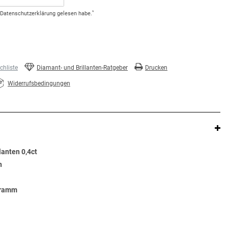
*
Daten­schutz­erklärung
gelesen habe.
hliste
Diamant- und Brillanten-Ratgeber
Drucken
Widerrufsbedingungen
lanten 0,4ct
n
Gramm