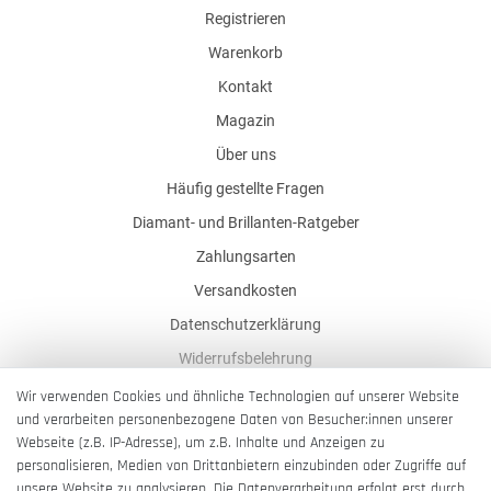
Registrieren
Warenkorb
Kontakt
Magazin
Über uns
Häufig gestellte Fragen
Diamant- und Brillanten-Ratgeber
Zahlungsarten
Versandkosten
Datenschutzerklärung
Widerrufsbelehrung
AGB
Wir verwenden Cookies und ähnliche Technologien auf unserer Website
und verarbeiten personenbezogene Daten von Besucher:innen unserer
Impressum
Webseite (z.B. IP-Adresse), um z.B. Inhalte und Anzeigen zu
Barrierefreiheitserklärung
personalisieren, Medien von Drittanbietern einzubinden oder Zugriffe auf
unsere Website zu analysieren. Die Datenverarbeitung erfolgt erst durch