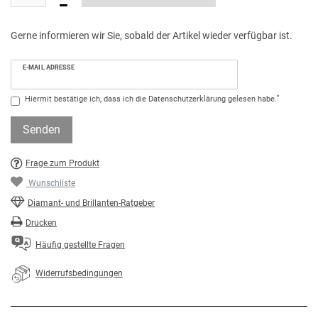
Gerne informieren wir Sie, sobald der Artikel wieder verfügbar ist.
E-MAIL ADRESSE
*
Hiermit bestätige ich, dass ich die
Daten­schutz­erklärung
gelesen habe.
Senden
Frage zum Produkt
Wunschliste
Diamant- und Brillanten-Ratgeber
Drucken
Häufig gestellte Fragen
Widerrufsbedingungen