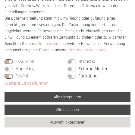
gesetzte Cookies. Wir teilen diese Daten mit Dritten, die wir in den
Einstellungen benennen.
Die Datenverarbeitung kann mit Einwilligung oder aufgrund eines
berechtigten Interesses erfolgen. Die Zustimmung kann erteilt oder
Vertrag widerrufen
abgelehnt werden. Es besteht das Recht, nicht einzuwilligen und die
Einwilligung zu einem späteren Zeitpunkt zu ändern oder zu widerrufen.
Beachten Sie unser
Impressum
und weitere Hinweise zur Verwendung
personenbezogener Daten in unserer
Daten­schutz­erklärung
.
Essenziell
Statistik
Marketing
Externe Medien
PayPal
Funktional
Weitere Einstellungen
Alle akzeptieren
Alle ablehnen
* Alle Preise verstehen sich inkl. gesetzl. MwSt. und
zzgl. Versandkosten
Auswahl akzeptieren
** Nur innerhalb Deutschlands
© copyright 2007-2026 Schmuck Krone / Alle
Rechte vorbehalten / powered by
createyourtemplate