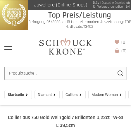
DtGV | Deutsche Gesellschaft
Juweliere (Online-Shops)
für Verbraucherstudien mbH
Top Preis/Leistung
Befragung 05/2026 zu 18 Herstellermarken Auszeichnung: TOP
4, dtgv.de/13402
(0)
(
0
)
Startseite
Diamant
Colliers
Modern Woman
Collier aus 750 Gold Weißgold 7 Brillanten 0,22ct TW-SI
L:39,5cm