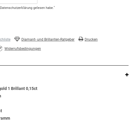
*
Daten­schutz­erklärung
gelesen habe.
hliste
Diamant- und Brillanten-Ratgeber
Drucken
Widerrufsbedingungen
old 1 Brillant 0,15ct
n
at
Gramm