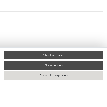
Alle akzeptieren
Alle ablehnen
Auswahl akzeptieren
2026 Schmuck Krone / Alle Rechte vorbehalten / powered by
createyourtemplate