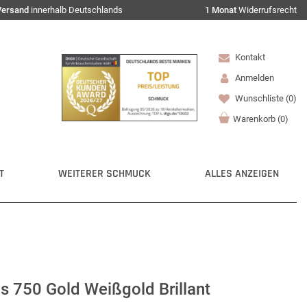
Versand
innerhalb Deutschlands
1 Monat
Widerrufsrecht
Kontakt
Anmelden
Wunschliste
(0)
Warenkorb
(
0
)
T
WEITERER SCHMUCK
ALLES ANZEIGEN
aus 750 Gold Weißgold Brillant