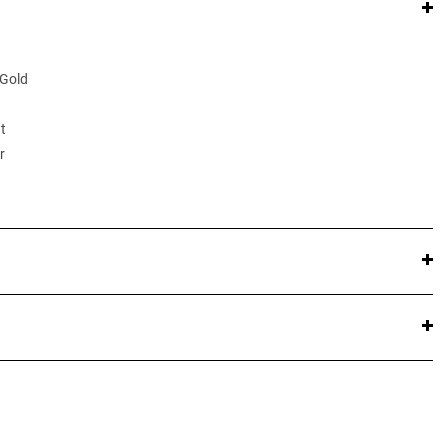
 Gold
t
r