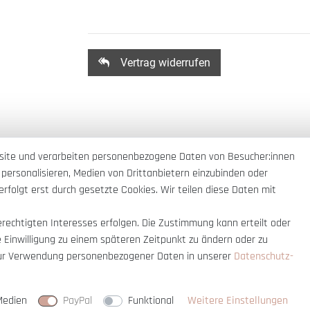
Vertrag widerrufen
site und verarbeiten personenbezogene Daten von Besucher:innen
 personalisieren, Medien von Drittanbietern einzubinden oder
rfolgt erst durch gesetzte Cookies. Wir teilen diese Daten mit
erechtigten Interesses erfolgen. Die Zustimmung kann erteilt oder
e Einwilligung zu einem späteren Zeitpunkt zu ändern oder zu
ur Verwendung personenbezogener Daten in unserer
Daten­schutz­
nnerhalb Deutschlands
© copyright 2007-
Medien
PayPal
Funktional
Weitere Einstellungen