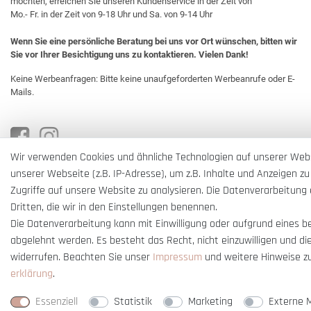
möchten, erreichen Sie unseren Kundenservice in der Zeit von
Mo.- Fr. in der Zeit von 9-18 Uhr und Sa. von 9-14 Uhr
Wenn Sie eine persönliche Beratung bei uns vor Ort wünschen, bitten wir
Sie vor Ihrer Besichtigung uns zu kontaktieren. Vielen Dank!
Keine Werbeanfragen: Bitte keine unaufgeforderten Werbeanrufe oder E-
Mails.
Wir verwenden Cookies und ähnliche Technologien auf unserer Web
unserer Webseite (z.B. IP-Adresse), um z.B. Inhalte und Anzeigen zu
Zugriffe auf unsere Website zu analysieren. Die Datenverarbeitung e
Dritten, die wir in den Einstellungen benennen.
Die Datenverarbeitung kann mit Einwilligung oder aufgrund eines b
abgelehnt werden. Es besteht das Recht, nicht einzuwilligen und di
widerrufen. Beachten Sie unser
Impressum
und weitere Hinweise z
erklärung
.
* Alle Preise verstehen sich inkl. gesetzl. MwSt. und
zzgl. Versandkosten
** Nur i
Essenziell
Statistik
Marketing
Externe 