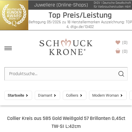
DtGV | Deutsche Gesellschaft
Juweliere (Online-Shops)
für Verbraucherstudien mbH
Top Preis/Leistung
Befragung 05/2026 zu 18 Herstellermarken Auszeichnung: TOP
4, dtgv.de/13402
(0)
(
0
)
Startseite
Diamant
Colliers
Modern Woman
Collier Kreis aus 585 Gold Weißgold 57 Brillanten 0,45ct
TW-SI L:42cm