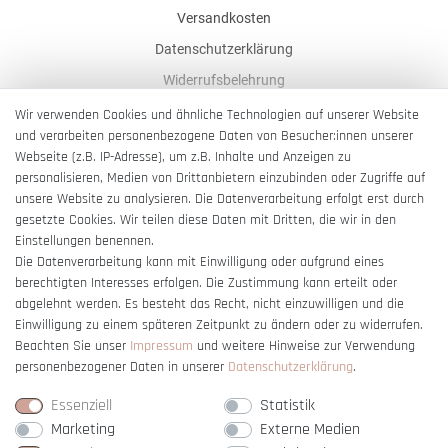
Versandkosten
Datenschutzerklärung
Widerrufsbelehrung
AGB
Wir verwenden Cookies und ähnliche Technologien auf unserer Website
und verarbeiten personenbezogene Daten von Besucher:innen unserer
Impressum
Webseite (z.B. IP-Adresse), um z.B. Inhalte und Anzeigen zu
Barrierefreiheitserklärung
personalisieren, Medien von Drittanbietern einzubinden oder Zugriffe auf
unsere Website zu analysieren. Die Datenverarbeitung erfolgt erst durch
gesetzte Cookies. Wir teilen diese Daten mit Dritten, die wir in den
Einstellungen benennen.
Die Datenverarbeitung kann mit Einwilligung oder aufgrund eines
berechtigten Interesses erfolgen. Die Zustimmung kann erteilt oder
Vertrag widerrufen
abgelehnt werden. Es besteht das Recht, nicht einzuwilligen und die
Einwilligung zu einem späteren Zeitpunkt zu ändern oder zu widerrufen.
Beachten Sie unser
Impressum
und weitere Hinweise zur Verwendung
personenbezogener Daten in unserer
Daten­schutz­erklärung
.
Essenziell
Statistik
Marketing
Externe Medien