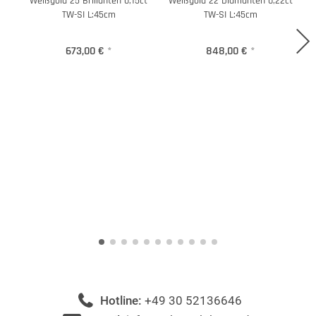
Weißgold 25 Brillanten 0,15ct
Weißgold 22 Diamanten 0,22ct
TW-SI L:45cm
TW-SI L:45cm
673,00 €
*
848,00 €
*
Hotline:
+49 30 52136646