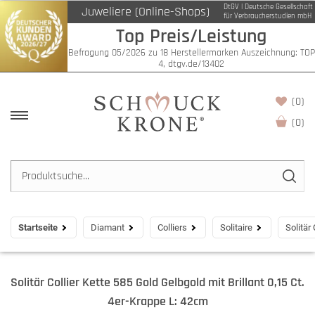
DtGV | Deutsche Gesellschaft
Juweliere (Online-Shops)
für Verbraucherstudien mbH
Top Preis/Leistung
Befragung 05/2026 zu 18 Herstellermarken Auszeichnung: TOP
4, dtgv.de/13402
(0)
(
0
)
Startseite
Diamant
Colliers
Solitaire
Solitär
Solitär Collier Kette 585 Gold Gelbgold mit Brillant 0,15 Ct.
4er-Krappe L: 42cm