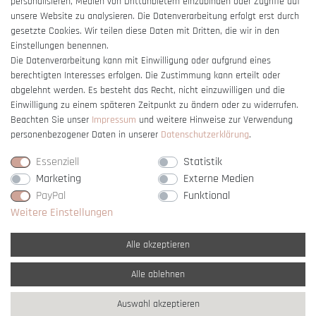
personalisieren, Medien von Drittanbietern einzubinden oder Zugriffe auf
unsere Website zu analysieren. Die Datenverarbeitung erfolgt erst durch
gesetzte Cookies. Wir teilen diese Daten mit Dritten, die wir in den
Einstellungen benennen.
Die Datenverarbeitung kann mit Einwilligung oder aufgrund eines
berechtigten Interesses erfolgen. Die Zustimmung kann erteilt oder
Vertrag widerrufen
abgelehnt werden. Es besteht das Recht, nicht einzuwilligen und die
Einwilligung zu einem späteren Zeitpunkt zu ändern oder zu widerrufen.
Beachten Sie unser
Impressum
und weitere Hinweise zur Verwendung
personenbezogener Daten in unserer
Daten­schutz­erklärung
.
Essenziell
Statistik
Marketing
Externe Medien
PayPal
Funktional
Weitere Einstellungen
Alle akzeptieren
Alle ablehnen
* Alle Preise verstehen sich inkl. gesetzl. MwSt. und
zzgl. Versandkosten
Auswahl akzeptieren
** Nur innerhalb Deutschlands
© copyright 2007-2026 Schmuck Krone / Alle