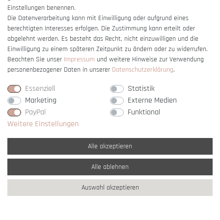
Einstellungen benennen.
Die Datenverarbeitung kann mit Einwilligung oder aufgrund eines
berechtigten Interesses erfolgen. Die Zustimmung kann erteilt oder
Vertrag widerrufen
abgelehnt werden. Es besteht das Recht, nicht einzuwilligen und die
Einwilligung zu einem späteren Zeitpunkt zu ändern oder zu widerrufen.
Beachten Sie unser
Impressum
und weitere Hinweise zur Verwendung
personenbezogener Daten in unserer
Daten­schutz­erklärung
.
Essenziell
Statistik
Marketing
Externe Medien
PayPal
Funktional
Weitere Einstellungen
Alle akzeptieren
Alle ablehnen
* Alle Preise verstehen sich inkl. gesetzl. MwSt. und
zzgl. Versandkosten
Auswahl akzeptieren
** Nur innerhalb Deutschlands
© copyright 2007-2026 Schmuck Krone / Alle
Rechte vorbehalten / powered by
createyourtemplate