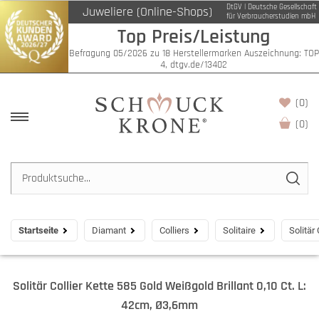
DtGV | Deutsche Gesellschaft
Juweliere (Online-Shops)
für Verbraucherstudien mbH
Top Preis/Leistung
Befragung 05/2026 zu 18 Herstellermarken Auszeichnung: TOP
4, dtgv.de/13402
(0)
(
0
)
Startseite
Diamant
Colliers
Solitaire
Solitär
Solitär Collier Kette 585 Gold Weißgold Brillant 0,10 Ct. L:
42cm, Ø3,6mm