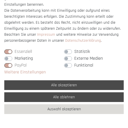
Einstellungen benennen.
Die Datenverarbeitung kann mit Einwilligung oder aufgrund eines
berechtigten Interesses erfolgen. Die Zustimmung kann erteilt oder
Vertrag widerrufen
abgelehnt werden. Es besteht das Recht, nicht einzuwilligen und die
Einwilligung zu einem späteren Zeitpunkt zu ändern oder zu widerrufen.
Beachten Sie unser
Impressum
und weitere Hinweise zur Verwendung
personenbezogener Daten in unserer
Daten­schutz­erklärung
.
Essenziell
Statistik
Marketing
Externe Medien
PayPal
Funktional
Weitere Einstellungen
Alle akzeptieren
Alle ablehnen
* Alle Preise verstehen sich inkl. gesetzl. MwSt. und
zzgl. Versandkosten
Auswahl akzeptieren
** Nur innerhalb Deutschlands
© copyright 2007-2026 Schmuck Krone / Alle
Rechte vorbehalten / powered by
createyourtemplate