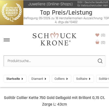
DtGV | Deutsche Gesellschaft
Juweliere (Online-Shops)
für Verbraucherstudien mbH
Top Preis/Leistung
Befragung 05/2026 zu 18 Herstellermarken Auszeichnung: TOP
4, dtgv.de/13402
(0)
(
0
)
Startseite
Diamant
Colliers
Solitaire
Solitär
Solitär Collier Kette 750 Gold Gelbgold mit Brillant 0,15 Ct.
Zarge L: 43cm