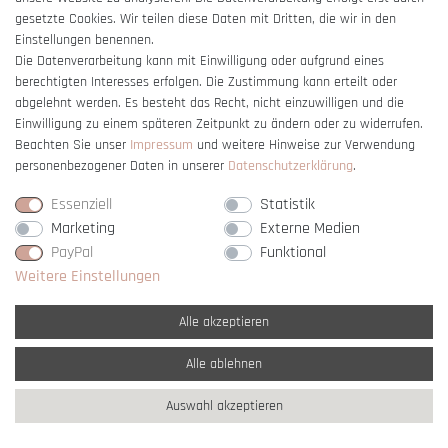
gesetzte Cookies. Wir teilen diese Daten mit Dritten, die wir in den
Einstellungen benennen.
Die Datenverarbeitung kann mit Einwilligung oder aufgrund eines
berechtigten Interesses erfolgen. Die Zustimmung kann erteilt oder
Vertrag widerrufen
abgelehnt werden. Es besteht das Recht, nicht einzuwilligen und die
Einwilligung zu einem späteren Zeitpunkt zu ändern oder zu widerrufen.
Beachten Sie unser
Impressum
und weitere Hinweise zur Verwendung
personenbezogener Daten in unserer
Daten­schutz­erklärung
.
Essenziell
Statistik
Marketing
Externe Medien
PayPal
Funktional
Weitere Einstellungen
Alle akzeptieren
Alle ablehnen
* Alle Preise verstehen sich inkl. gesetzl. MwSt. und
zzgl. Versandkosten
Auswahl akzeptieren
** Nur innerhalb Deutschlands
© copyright 2007-2026 Schmuck Krone / Alle
Rechte vorbehalten / powered by
createyourtemplate