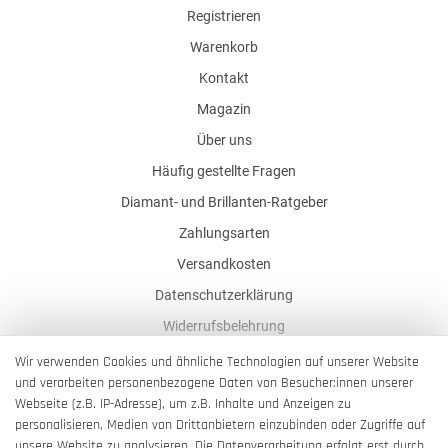
Registrieren
Warenkorb
Kontakt
Magazin
Über uns
Häufig gestellte Fragen
Diamant- und Brillanten-Ratgeber
Zahlungsarten
Versandkosten
Datenschutzerklärung
Widerrufsbelehrung
AGB
Wir verwenden Cookies und ähnliche Technologien auf unserer Website
und verarbeiten personenbezogene Daten von Besucher:innen unserer
Impressum
Webseite (z.B. IP-Adresse), um z.B. Inhalte und Anzeigen zu
Barrierefreiheitserklärung
personalisieren, Medien von Drittanbietern einzubinden oder Zugriffe auf
unsere Website zu analysieren. Die Datenverarbeitung erfolgt erst durch