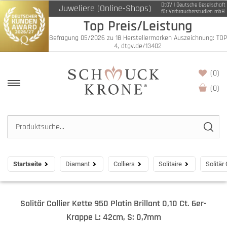
DtGV | Deutsche Gesellschaft
Juweliere (Online-Shops)
für Verbraucherstudien mbH
Top Preis/Leistung
Befragung 05/2026 zu 18 Herstellermarken Auszeichnung: TOP
4, dtgv.de/13402
(0)
(
0
)
Startseite
Diamant
Colliers
Solitaire
Solitär
Solitär Collier Kette 950 Platin Brillant 0,10 Ct. 6er-
Krappe L: 42cm, S: 0,7mm