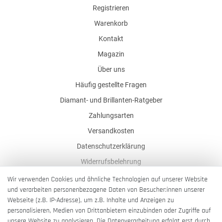
Registrieren
Warenkorb
Kontakt
Magazin
Über uns
Häufig gestellte Fragen
Diamant- und Brillanten-Ratgeber
Zahlungsarten
Versandkosten
Datenschutzerklärung
Widerrufsbelehrung
AGB
Wir verwenden Cookies und ähnliche Technologien auf unserer Website
und verarbeiten personenbezogene Daten von Besucher:innen unserer
Impressum
Webseite (z.B. IP-Adresse), um z.B. Inhalte und Anzeigen zu
Barrierefreiheitserklärung
personalisieren, Medien von Drittanbietern einzubinden oder Zugriffe auf
unsere Website zu analysieren. Die Datenverarbeitung erfolgt erst durch