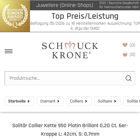
DtGV | Deutsche Gesellschaft
Juweliere (Online-Shops)
für Verbraucherstudien mbH
Top Preis/Leistung
Befragung 05/2026 zu 18 Herstellermarken Auszeichnung: TOP
4, dtgv.de/13402
(0)
(
0
)
Startseite
Diamant
Colliers
Solitaire
Solitär
Solitär Collier Kette 950 Platin Brillant 0,20 Ct. 6er-
Krappe L: 42cm, S: 0,7mm