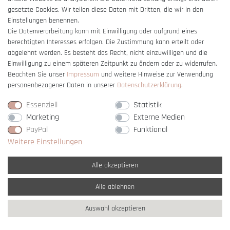
gesetzte Cookies. Wir teilen diese Daten mit Dritten, die wir in den
Einstellungen benennen.
Die Datenverarbeitung kann mit Einwilligung oder aufgrund eines
berechtigten Interesses erfolgen. Die Zustimmung kann erteilt oder
Vertrag widerrufen
abgelehnt werden. Es besteht das Recht, nicht einzuwilligen und die
Einwilligung zu einem späteren Zeitpunkt zu ändern oder zu widerrufen.
Beachten Sie unser
Impressum
und weitere Hinweise zur Verwendung
personenbezogener Daten in unserer
Daten­schutz­erklärung
.
Essenziell
Statistik
Marketing
Externe Medien
PayPal
Funktional
Weitere Einstellungen
Alle akzeptieren
Alle ablehnen
* Alle Preise verstehen sich inkl. gesetzl. MwSt. und
zzgl. Versandkosten
Auswahl akzeptieren
** Nur innerhalb Deutschlands
© copyright 2007-2026 Schmuck Krone / Alle
Rechte vorbehalten / powered by
createyourtemplate