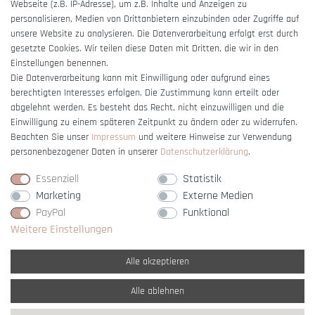
Webseite (z.B. IP-Adresse), um z.B. Inhalte und Anzeigen zu
Barrierefreiheitserklärung
personalisieren, Medien von Drittanbietern einzubinden oder Zugriffe auf
unsere Website zu analysieren. Die Datenverarbeitung erfolgt erst durch
gesetzte Cookies. Wir teilen diese Daten mit Dritten, die wir in den
Einstellungen benennen.
Die Datenverarbeitung kann mit Einwilligung oder aufgrund eines
berechtigten Interesses erfolgen. Die Zustimmung kann erteilt oder
Vertrag widerrufen
abgelehnt werden. Es besteht das Recht, nicht einzuwilligen und die
Einwilligung zu einem späteren Zeitpunkt zu ändern oder zu widerrufen.
Beachten Sie unser
Impressum
und weitere Hinweise zur Verwendung
personenbezogener Daten in unserer
Daten­schutz­erklärung
.
Essenziell
Statistik
Marketing
Externe Medien
PayPal
Funktional
Weitere Einstellungen
Alle akzeptieren
Alle ablehnen
* Alle Preise verstehen sich inkl. gesetzl. MwSt. und
zzgl. Versandkosten