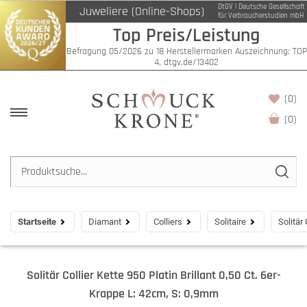
DtGV | Deutsche Gesellschaft
Juweliere (Online-Shops)
für Verbraucherstudien mbH
Top Preis/Leistung
Befragung 05/2026 zu 18 Herstellermarken Auszeichnung: TOP
4, dtgv.de/13402
(0)
(
0
)
Startseite
Diamant
Colliers
Solitaire
Solitär
Solitär Collier Kette 950 Platin Brillant 0,50 Ct. 6er-
Krappe L: 42cm, S: 0,9mm