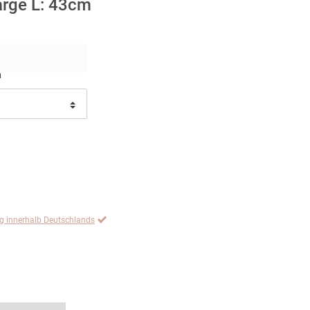
Zarge L: 43cm
n
ng innerhalb Deutschlands