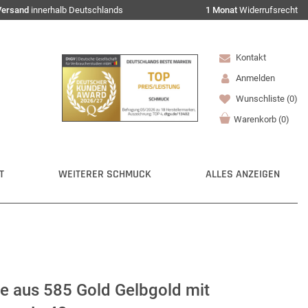
Versand
innerhalb Deutschlands
1 Monat
Widerrufsrecht
Kontakt
Anmelden
Wunschliste
(0)
Warenkorb
(
0
)
T
WEITERER SCHMUCK
ALLES ANZEIGEN
tte aus 585 Gold Gelbgold mit