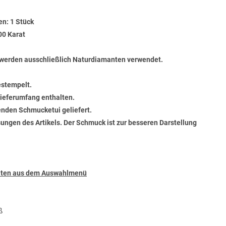
en: 1 Stück
00 Karat
werden ausschließlich Naturdiamanten verwendet.
estempelt.
 Lieferumfang enthalten.
senden Schmucketui geliefert.
ungen des Artikels. Der Schmuck ist zur besseren Darstellung
täten aus dem Auswahlmenü
ß