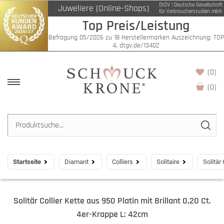
DtGV | Deutsche Gesellschaft
Juweliere (Online-Shops)
für Verbraucherstudien mbH
Top Preis/Leistung
Befragung 05/2026 zu 18 Herstellermarken Auszeichnung: TOP
4, dtgv.de/13402
(0)
(
0
)
Startseite
Diamant
Colliers
Solitaire
Solitär
Solitär Collier Kette aus 950 Platin mit Brillant 0,20 Ct.
4er-Krappe L: 42cm