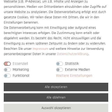
Webseite (z.B. IP-Adresse), um z.B. Inhalte und Anzeigen zu
personalisieren, Medien von Drittanbietern einzubinden oder Zugriffe auf
unsere Website zu analysieren. Die Datenverarbeitung erfolgt erst durch
gesetzte Cookies. Wir teilen diese Daten mit Dritten, die wir in den
Einstellungen benennen.
Die Datenverarbeitung kann mit Einwilligung oder aufgrund eines
Vertrag widerrufen
berechtigten Interesses erfolgen. Die Zustimmung kann erteilt oder
abgelehnt werden. Es besteht das Recht, nicht einzuwilligen und die
Einwilligung zu einem späteren Zeitpunkt zu ändern oder zu widerrufen.
Beachten Sie unser
Impressum
und weitere Hinweise zur Verwendung
personenbezogener Daten in unserer
Daten­schutz­erklärung
.
Essenziell
Statistik
Marketing
Externe Medien
Funktional
Weitere Einstellungen
Alle akzeptieren
Alle ablehnen
* Alle Preise verstehen sich inkl. gesetzl. MwSt. und
zzgl. Versandkosten
Auswahl akzeptieren
** Nur innerhalb Deutschlands
© copyright 2007-2026 Schmuck Krone / Alle