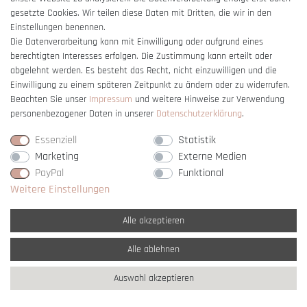
gesetzte Cookies. Wir teilen diese Daten mit Dritten, die wir in den
Einstellungen benennen.
Die Datenverarbeitung kann mit Einwilligung oder aufgrund eines
berechtigten Interesses erfolgen. Die Zustimmung kann erteilt oder
Vertrag widerrufen
abgelehnt werden. Es besteht das Recht, nicht einzuwilligen und die
Einwilligung zu einem späteren Zeitpunkt zu ändern oder zu widerrufen.
Beachten Sie unser
Impressum
und weitere Hinweise zur Verwendung
personenbezogener Daten in unserer
Daten­schutz­erklärung
.
Essenziell
Statistik
Marketing
Externe Medien
PayPal
Funktional
Weitere Einstellungen
Alle akzeptieren
Alle ablehnen
* Alle Preise verstehen sich inkl. gesetzl. MwSt. und
zzgl. Versandkosten
Auswahl akzeptieren
** Nur innerhalb Deutschlands
© copyright 2007-2026 Schmuck Krone / Alle
Rechte vorbehalten / powered by
createyourtemplate