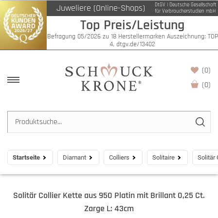
DtGV | Deutsche Gesellschaft
Juweliere (Online-Shops)
für Verbraucherstudien mbH
Top Preis/Leistung
Befragung 05/2026 zu 18 Herstellermarken Auszeichnung: TOP
4, dtgv.de/13402
(0)
(
0
)
Startseite
Diamant
Colliers
Solitaire
Solitär
Solitär Collier Kette aus 950 Platin mit Brillant 0,25 Ct.
Zarge L: 43cm