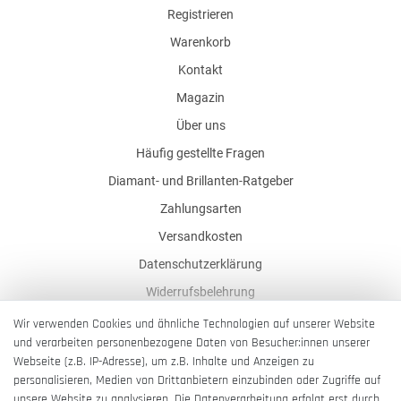
Registrieren
Warenkorb
Kontakt
Magazin
Über uns
Häufig gestellte Fragen
Diamant- und Brillanten-Ratgeber
Zahlungsarten
Versandkosten
Datenschutzerklärung
Widerrufsbelehrung
AGB
Wir verwenden Cookies und ähnliche Technologien auf unserer Website
und verarbeiten personenbezogene Daten von Besucher:innen unserer
Impressum
Webseite (z.B. IP-Adresse), um z.B. Inhalte und Anzeigen zu
Barrierefreiheitserklärung
personalisieren, Medien von Drittanbietern einzubinden oder Zugriffe auf
unsere Website zu analysieren. Die Datenverarbeitung erfolgt erst durch