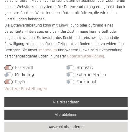
personalisieren, Medien von Drittanbietern einzubinden oder Zugriffe auf
unsere Website zu analysieren. Die Datenverarbeitung erfolgt erst durch
gesetzte Cookies. Wir teilen diese Daten mit Dritten, die wir in den
Einstellungen benennen.
Die Datenverarbeitung kann mit Einwilligung oder aufgrund eines
berechtigten Interesses erfolgen. Die Zustimmung kann erteilt oder
Vertrag widerrufen
abgelehnt werden. Es besteht das Recht, nicht einzuwilligen und die
Einwilligung zu einem späteren Zeitpunkt zu ändern oder zu widerrufen.
Beachten Sie unser
Impressum
und weitere Hinweise zur Verwendung
personenbezogener Daten in unserer
Daten­schutz­erklärung
.
Essenziell
Statistik
Marketing
Externe Medien
PayPal
Funktional
Weitere Einstellungen
Alle akzeptieren
Alle ablehnen
* Alle Preise verstehen sich inkl. gesetzl. MwSt. und
zzgl. Versandkosten
Auswahl akzeptieren
** Nur innerhalb Deutschlands
© copyright 2007-2026 Schmuck Krone / Alle