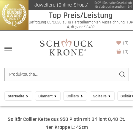
DtGV | Deutsche Gesellschaft
Juweliere (Online-Shops)
für Verbraucherstudien mbH
Top Preis/Leistung
Befragung 05/2026 zu 18 Herstellermarken Auszeichnung: TOP
4, dtgv.de/13402
(0)
(
0
)
Startseite
Diamant
Colliers
Solitaire
Solitär
Solitär Collier Kette aus 950 Platin mit Brillant 0,40 Ct.
4er-Krappe L: 42cm