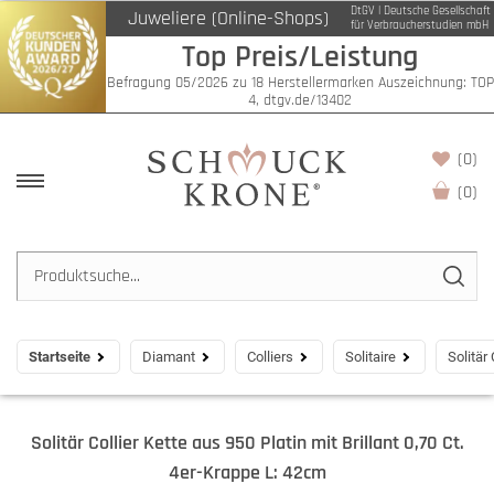
DtGV | Deutsche Gesellschaft
Juweliere (Online-Shops)
für Verbraucherstudien mbH
Top Preis/Leistung
Befragung 05/2026 zu 18 Herstellermarken Auszeichnung: TOP
4, dtgv.de/13402
(0)
(
0
)
Startseite
Diamant
Colliers
Solitaire
Solitär
Solitär Collier Kette aus 950 Platin mit Brillant 0,70 Ct.
4er-Krappe L: 42cm