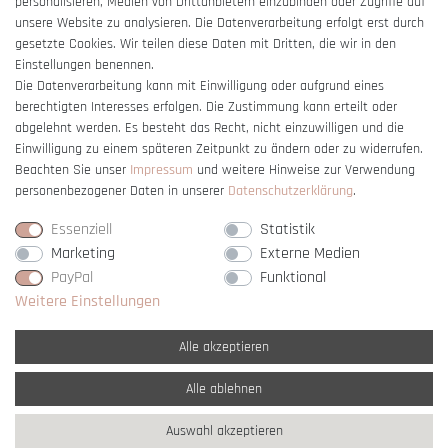
personalisieren, Medien von Drittanbietern einzubinden oder Zugriffe auf
unsere Website zu analysieren. Die Datenverarbeitung erfolgt erst durch
gesetzte Cookies. Wir teilen diese Daten mit Dritten, die wir in den
Einstellungen benennen.
Die Datenverarbeitung kann mit Einwilligung oder aufgrund eines
berechtigten Interesses erfolgen. Die Zustimmung kann erteilt oder
Vertrag widerrufen
abgelehnt werden. Es besteht das Recht, nicht einzuwilligen und die
Einwilligung zu einem späteren Zeitpunkt zu ändern oder zu widerrufen.
Beachten Sie unser
Impressum
und weitere Hinweise zur Verwendung
personenbezogener Daten in unserer
Daten­schutz­erklärung
.
Essenziell
Statistik
Marketing
Externe Medien
PayPal
Funktional
Weitere Einstellungen
Alle akzeptieren
Alle ablehnen
* Alle Preise verstehen sich inkl. gesetzl. MwSt. und
zzgl. Versandkosten
Auswahl akzeptieren
** Nur innerhalb Deutschlands
© copyright 2007-2026 Schmuck Krone / Alle