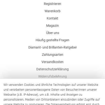
Registrieren
Warenkorb
Kontakt
Magazin
Über uns
Häufig gestellte Fragen
Diamant- und Brillanten-Ratgeber
Zahlungsarten
Versandkosten
Datenschutzerklärung
Widerrufsbelehrung
AGB
Wir verwenden Cookies und ähnliche Technologien auf unserer Website
und verarbeiten personenbezogene Daten von Besucher:innen unserer
Impressum
Webseite (z.B. IP-Adresse), um z.B. Inhalte und Anzeigen zu
Barrierefreiheitserklärung
personalisieren, Medien von Drittanbietern einzubinden oder Zugriffe auf
unsere Website zu analysieren. Die Datenverarbeitung erfolgt erst durch