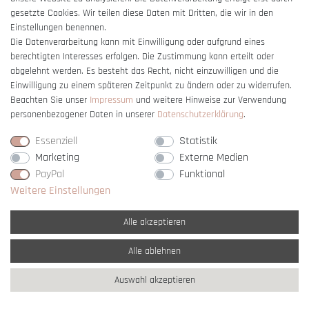
gesetzte Cookies. Wir teilen diese Daten mit Dritten, die wir in den
Einstellungen benennen.
Die Datenverarbeitung kann mit Einwilligung oder aufgrund eines
berechtigten Interesses erfolgen. Die Zustimmung kann erteilt oder
Vertrag widerrufen
abgelehnt werden. Es besteht das Recht, nicht einzuwilligen und die
Einwilligung zu einem späteren Zeitpunkt zu ändern oder zu widerrufen.
Beachten Sie unser
Impressum
und weitere Hinweise zur Verwendung
personenbezogener Daten in unserer
Daten­schutz­erklärung
.
Essenziell
Statistik
Marketing
Externe Medien
PayPal
Funktional
Weitere Einstellungen
Alle akzeptieren
Alle ablehnen
* Alle Preise verstehen sich inkl. gesetzl. MwSt. und
zzgl. Versandkosten
Auswahl akzeptieren
** Nur innerhalb Deutschlands
© copyright 2007-2026 Schmuck Krone / Alle
Rechte vorbehalten / powered by
createyourtemplate