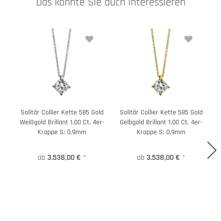
Das könnte Sie auch interessieren
Solitär Collier Kette 585 Gold
Solitär Collier Kette 585 Gold
Weißgold Brillant 1,00 Ct. 4er-
Gelbgold Brillant 1,00 Ct. 4er-
W
Krappe S: 0,9mm
Krappe S: 0,9mm
ab
3.538,00 €
*
ab
3.538,00 €
*