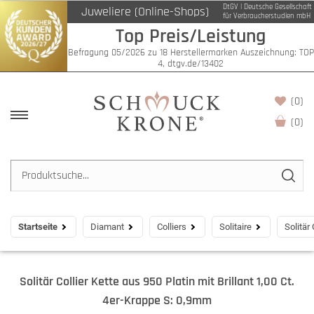
DtGV | Deutsche Gesellschaft
Juweliere (Online-Shops)
für Verbraucherstudien mbH
Top Preis/Leistung
Befragung 05/2026 zu 18 Herstellermarken Auszeichnung: TOP
4, dtgv.de/13402
(0)
(
0
)
Startseite
Diamant
Colliers
Solitaire
Solitär
Solitär Collier Kette aus 950 Platin mit Brillant 1,00 Ct.
4er-Krappe S: 0,9mm