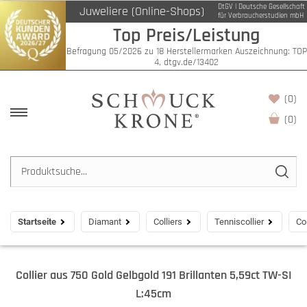
DtGV | Deutsche Gesellschaft
Juweliere (Online-Shops)
für Verbraucherstudien mbH
Top Preis/Leistung
Befragung 05/2026 zu 18 Herstellermarken Auszeichnung: TOP
4, dtgv.de/13402
(0)
(
0
)
Startseite
Diamant
Colliers
Tenniscollier
Co
Collier aus 750 Gold Gelbgold 191 Brillanten 5,59ct TW-SI
L:45cm