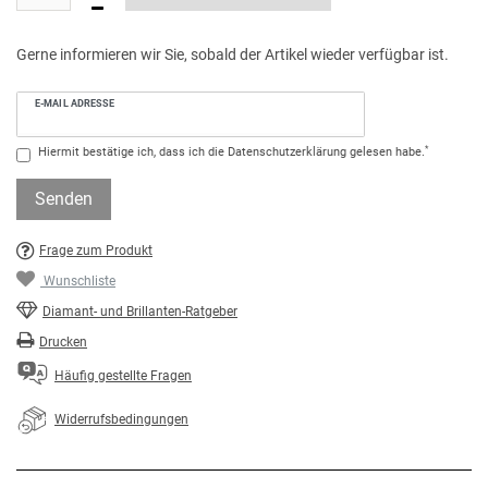
Gerne informieren wir Sie, sobald der Artikel wieder verfügbar ist.
E-MAIL ADRESSE
*
Hiermit bestätige ich, dass ich die
Daten­schutz­erklärung
gelesen habe.
Senden
Frage zum Produkt
Wunschliste
Diamant- und Brillanten-Ratgeber
Drucken
Häufig gestellte Fragen
Widerrufsbedingungen