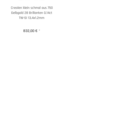
Creolen klein schmal aus 750
Gelbgold 28 Brillanten 0,14ct
TW-SI 13,4x1,2mm
832,00 €
*