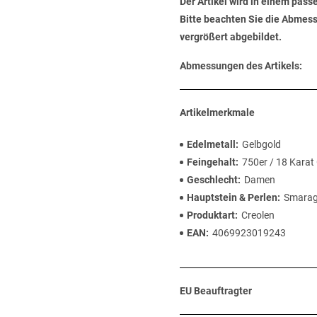
Der Artikel wird in einem pas
Bitte beachten Sie die Abmess
vergrößert abgebildet.
Abmessungen des Artikels:
Artikelmerkmale
Edelmetall
Gelbgold
Feingehalt
750er / 18 Karat
Geschlecht
Damen
Hauptstein & Perlen
Smara
Produktart
Creolen
EAN
4069923019243
EU Beauftragter