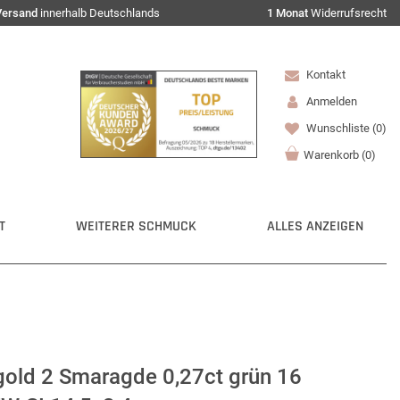
Versand
innerhalb Deutschlands
1 Monat
Widerrufsrecht
Kontakt
Anmelden
Wunschliste
(0)
Warenkorb
(
0
)
T
WEITERER SCHMUCK
ALLES ANZEIGEN
gold 2 Smaragde 0,27ct grün 16