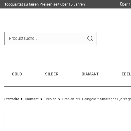
Topqualität zu fairen Preisen
seit über 15 Jahren
Über 1
GOLD
SILBER
DIAMANT
EDEL
Startseite
Diamant
Creolen
Creolen 750 Gelbgold 2 Smaragde 0,27ct gr