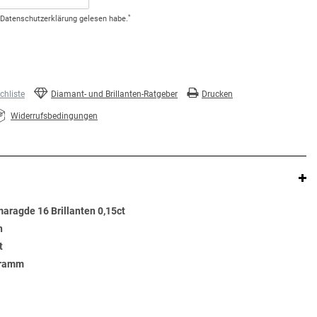
*
Daten­schutz­erklärung
gelesen habe.
hliste
Diamant- und Brillanten-Ratgeber
Drucken
Widerrufsbedingungen
aragde 16 Brillanten 0,15ct
n
t
Gramm