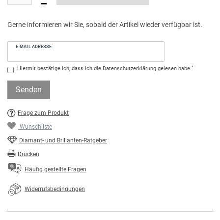
Gerne informieren wir Sie, sobald der Artikel wieder verfügbar ist.
E-MAIL ADRESSE
*
Hiermit bestätige ich, dass ich die
Daten­schutz­erklärung
gelesen habe.
Senden
Frage zum Produkt
Wunschliste
Diamant- und Brillanten-Ratgeber
Drucken
Häufig gestellte Fragen
Widerrufsbedingungen