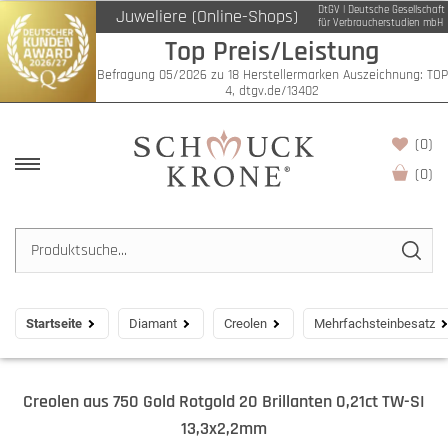
DtGV | Deutsche Gesellschaft
Juweliere (Online-Shops)
für Verbraucherstudien mbH
Top Preis/Leistung
Befragung 05/2026 zu 18 Herstellermarken Auszeichnung: TOP
4, dtgv.de/13402
(0)
(
0
)
Startseite
Diamant
Creolen
Mehrfachsteinbesatz
Creolen aus 750 Gold Rotgold 20 Brillanten 0,21ct TW-SI
13,3x2,2mm