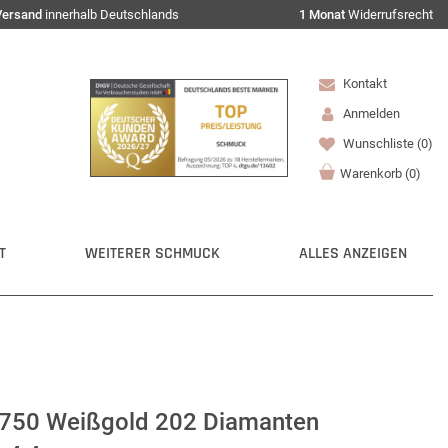
Versand
innerhalb Deutschlands
1 Monat
Widerrufsrecht
Kontakt
Anmelden
Wunschliste
(0)
Warenkorb
(
0
)
T
WEITERER SCHMUCK
ALLES ANZEIGEN
s 750 Weißgold 202 Diamanten