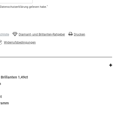
*
Daten­schutz­erklärung
gelesen habe.
hliste
Diamant- und Brillanten-Ratgeber
Drucken
Widerrufsbedingungen
Brillanten 1,49ct
n
at
Gramm