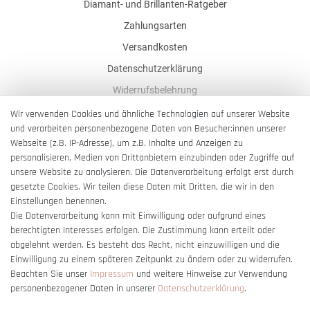
Diamant- und Brillanten-Ratgeber
Zahlungsarten
Versandkosten
Datenschutzerklärung
Widerrufsbelehrung
AGB
Wir verwenden Cookies und ähnliche Technologien auf unserer Website
und verarbeiten personenbezogene Daten von Besucher:innen unserer
Impressum
Webseite (z.B. IP-Adresse), um z.B. Inhalte und Anzeigen zu
Barrierefreiheitserklärung
personalisieren, Medien von Drittanbietern einzubinden oder Zugriffe auf
unsere Website zu analysieren. Die Datenverarbeitung erfolgt erst durch
gesetzte Cookies. Wir teilen diese Daten mit Dritten, die wir in den
Einstellungen benennen.
Die Datenverarbeitung kann mit Einwilligung oder aufgrund eines
berechtigten Interesses erfolgen. Die Zustimmung kann erteilt oder
Vertrag widerrufen
abgelehnt werden. Es besteht das Recht, nicht einzuwilligen und die
Einwilligung zu einem späteren Zeitpunkt zu ändern oder zu widerrufen.
Beachten Sie unser
Impressum
und weitere Hinweise zur Verwendung
personenbezogener Daten in unserer
Daten­schutz­erklärung
.