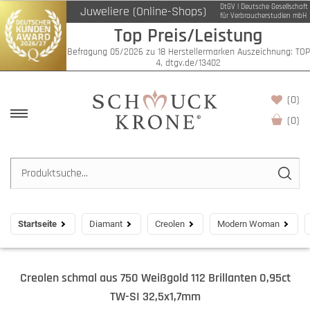
DtGV | Deutsche Gesellschaft
Juweliere (Online-Shops)
für Verbraucherstudien mbH
Top Preis/Leistung
Befragung 05/2026 zu 18 Herstellermarken Auszeichnung: TOP
4, dtgv.de/13402
(0)
(
0
)
Startseite
Diamant
Creolen
Modern Woman
Creolen schmal aus 750 Weißgold 112 Brillanten 0,95ct
TW-SI 32,5x1,7mm