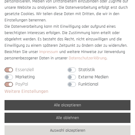
personalisieren, Medien von Drittanbietern einzubinden oder Zugriffe auf
unsere Website zu analysieren. Die Datenverarbeitung erfolgt erst durch
gesetzte Cookies. Wir teilen diese Daten mit Dritten, die wir in den
Einstellungen benennen.
Die Datenverarbeitung kann mit Einwilligung oder aufgrund eines
berechtigten Interesses erfolgen. Die Zustimmung kann erteilt oder
Vertrag widerrufen
abgelehnt werden. Es besteht das Recht, nicht einzuwilligen und die
Einwilligung zu einem späteren Zeitpunkt zu ändern oder zu widerrufen.
Beachten Sie unser
Impressum
und weitere Hinweise zur Verwendung
personenbezogener Daten in unserer
Daten­schutz­erklärung
.
Essenziell
Statistik
Marketing
Externe Medien
PayPal
Funktional
Weitere Einstellungen
Alle akzeptieren
Alle ablehnen
* Alle Preise verstehen sich inkl. gesetzl. MwSt. und
zzgl. Versandkosten
Auswahl akzeptieren
** Nur innerhalb Deutschlands
© copyright 2007-2026 Schmuck Krone / Alle