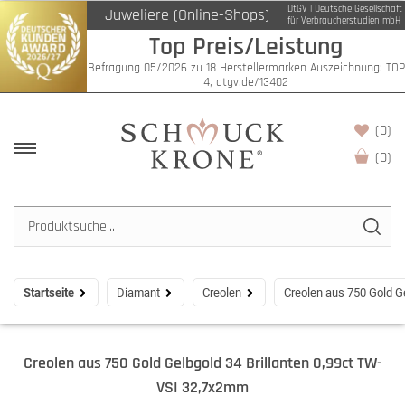
DtGV | Deutsche Gesellschaft
Juweliere (Online-Shops)
für Verbraucherstudien mbH
Top Preis/Leistung
Befragung 05/2026 zu 18 Herstellermarken Auszeichnung: TOP
4, dtgv.de/13402
(0)
(
0
)
Startseite
Diamant
Creolen
Creolen aus 750 Gold G
Creolen aus 750 Gold Gelbgold 34 Brillanten 0,99ct TW-
VSI 32,7x2mm