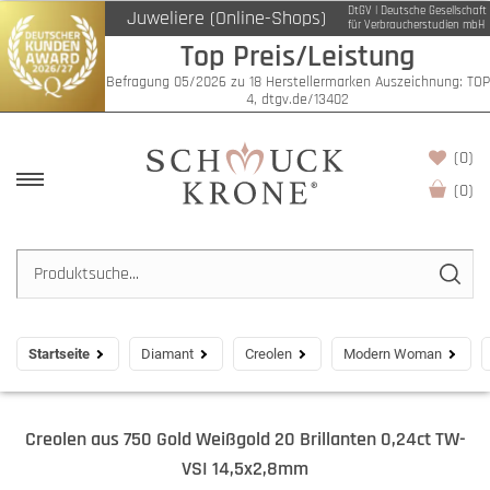
DtGV | Deutsche Gesellschaft
Juweliere (Online-Shops)
für Verbraucherstudien mbH
Top Preis/Leistung
Befragung 05/2026 zu 18 Herstellermarken Auszeichnung: TOP
4, dtgv.de/13402
(0)
(
0
)
Startseite
Diamant
Creolen
Modern Woman
Creolen aus 750 Gold Weißgold 20 Brillanten 0,24ct TW-
VSI 14,5x2,8mm