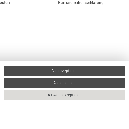
osten
Barrierefreiheitserklärung
Alle akzeptieren
Alle ablehnen
Auswahl akzeptieren
2026 Schmuck Krone / Alle Rechte vorbehalten / powered by
createyourtemplate