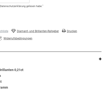
*
Daten­schutz­erklärung
gelesen habe.
hliste
Diamant- und Brillanten-Ratgeber
Drucken
Widerrufsbedingungen
rillanten 0,21ct
n
at
Gramm