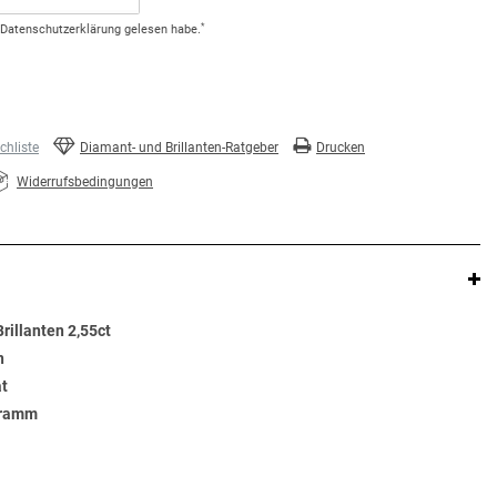
*
Daten­schutz­erklärung
gelesen habe.
hliste
Diamant- und Brillanten-Ratgeber
Drucken
Widerrufsbedingungen
rillanten 2,55ct
n
at
Gramm