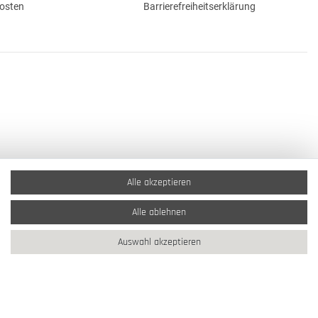
osten
Barrierefreiheitserklärung
Alle akzeptieren
Alle ablehnen
Auswahl akzeptieren
2026 Schmuck Krone / Alle Rechte vorbehalten / powered by
createyourtemplate