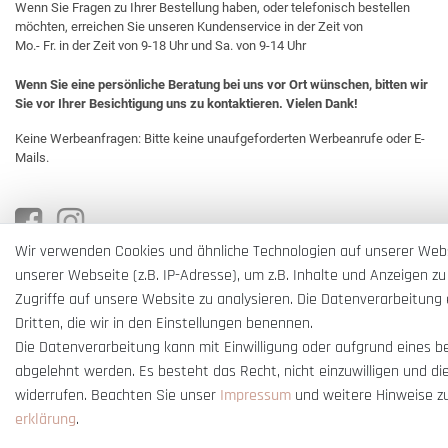
Wenn Sie Fragen zu Ihrer Bestellung haben, oder telefonisch bestellen
möchten, erreichen Sie unseren Kundenservice in der Zeit von
Mo.- Fr. in der Zeit von 9-18 Uhr und Sa. von 9-14 Uhr
Wenn Sie eine persönliche Beratung bei uns vor Ort wünschen, bitten wir
Sie vor Ihrer Besichtigung uns zu kontaktieren. Vielen Dank!
Keine Werbeanfragen: Bitte keine unaufgeforderten Werbeanrufe oder E-
Mails.
Wir verwenden Cookies und ähnliche Technologien auf unserer Web
unserer Webseite (z.B. IP-Adresse), um z.B. Inhalte und Anzeigen zu
Zugriffe auf unsere Website zu analysieren. Die Datenverarbeitung e
Dritten, die wir in den Einstellungen benennen.
Die Datenverarbeitung kann mit Einwilligung oder aufgrund eines b
abgelehnt werden. Es besteht das Recht, nicht einzuwilligen und di
widerrufen. Beachten Sie unser
Impressum
und weitere Hinweise z
erklärung
.
* Alle Preise verstehen sich inkl. gesetzl. MwSt. und
zzgl. Versandkosten
** Nur i