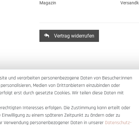
Magazin
Versandk
Vertrag widerrufen
site und verarbeiten personenbezogene Daten von Besucher:innen
 personalisieren, Medien von Drittanbietern einzubinden oder
rfolgt erst durch gesetzte Cookies. Wir teilen diese Daten mit
erechtigten Interesses erfolgen. Die Zustimmung kann erteilt oder
e Einwilligung zu einem späteren Zeitpunkt zu ändern oder zu
ur Verwendung personenbezogener Daten in unserer
Daten­schutz­
nnerhalb Deutschlands
© copyright 2007-