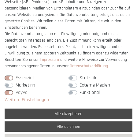
Webseite (z.B. IP-Adresse), um z.B. Inhalte und Anzeigen zu
Barrierefreiheitserklärung
personalisieren, Medien von Drittanbietern einzubinden oder Zugriffe auf
unsere Website zu analysieren. Die Datenverarbeitung erfolgt erst durch
gesetzte Cookies. Wir teilen diese Daten mit Dritten, die wir in den
Einstellungen benennen.
Die Datenverarbeitung kann mit Einwilligung oder aufgrund eines
berechtigten Interesses erfolgen. Die Zustimmung kann erteilt oder
Vertrag widerrufen
abgelehnt werden. Es besteht das Recht, nicht einzuwilligen und die
Einwilligung zu einem späteren Zeitpunkt zu ändern oder zu widerrufen.
Beachten Sie unser
Impressum
und weitere Hinweise zur Verwendung
personenbezogener Daten in unserer
Daten­schutz­erklärung
.
Essenziell
Statistik
Marketing
Externe Medien
PayPal
Funktional
Weitere Einstellungen
Alle akzeptieren
Alle ablehnen
* Alle Preise verstehen sich inkl. gesetzl. MwSt. und
zzgl. Versandkosten