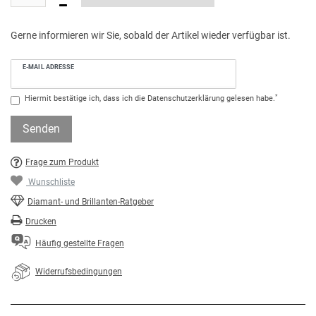
Gerne informieren wir Sie, sobald der Artikel wieder verfügbar ist.
E-MAIL ADRESSE
*
Hiermit bestätige ich, dass ich die
Daten­schutz­erklärung
gelesen habe.
Senden
Frage zum Produkt
Wunschliste
Diamant- und Brillanten-Ratgeber
Drucken
Häufig gestellte Fragen
Widerrufsbedingungen