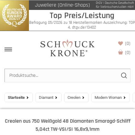
DtGV | Deutsche Gesellschaft
Juweliere (Online-Shops)
für Verbraucherstudien mbH
Top Preis/Leistung
Befragung 05/2026 zu 18 Herstellermarken Auszeichnung: TOP
4, dtgv.de/13402
(0)
(
0
)
Startseite
Diamant
Creolen
Modern Woman
Creolen aus 750 Weißgold 48 Diamanten Smaragd-Schliff
5,04ct TW-VSI/SI 16,8x9,1mm