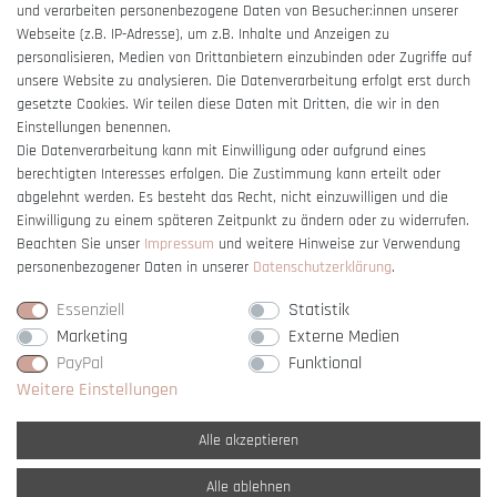
und verarbeiten personenbezogene Daten von Besucher:innen unserer
Impressum
Webseite (z.B. IP-Adresse), um z.B. Inhalte und Anzeigen zu
Barrierefreiheitserklärung
personalisieren, Medien von Drittanbietern einzubinden oder Zugriffe auf
unsere Website zu analysieren. Die Datenverarbeitung erfolgt erst durch
gesetzte Cookies. Wir teilen diese Daten mit Dritten, die wir in den
Einstellungen benennen.
Die Datenverarbeitung kann mit Einwilligung oder aufgrund eines
berechtigten Interesses erfolgen. Die Zustimmung kann erteilt oder
Vertrag widerrufen
abgelehnt werden. Es besteht das Recht, nicht einzuwilligen und die
Einwilligung zu einem späteren Zeitpunkt zu ändern oder zu widerrufen.
Beachten Sie unser
Impressum
und weitere Hinweise zur Verwendung
personenbezogener Daten in unserer
Daten­schutz­erklärung
.
Essenziell
Statistik
Marketing
Externe Medien
PayPal
Funktional
Weitere Einstellungen
Alle akzeptieren
Alle ablehnen