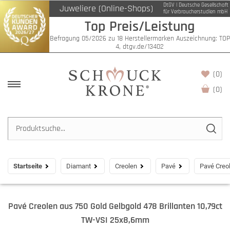
DtGV | Deutsche Gesellschaft
Juweliere (Online-Shops)
für Verbraucherstudien mbH
Top Preis/Leistung
Befragung 05/2026 zu 18 Herstellermarken Auszeichnung: TOP
4, dtgv.de/13402
(0)
(
0
)
Startseite
Diamant
Creolen
Pavé
Pavé Creo
Pavé Creolen aus 750 Gold Gelbgold 478 Brillanten 10,79ct
TW-VSI 25x8,6mm