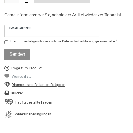
Gerne informieren wir Sie, sobald der Artikel wieder verfügbar ist.
E-MAIL ADRESSE
*
Hiermit bestätige ich, dass ich die
Daten­schutz­erklärung
gelesen habe.
Senden
Frage zum Produkt
Wunschliste
Diamant- und Brillanten-Ratgeber
Drucken
Häufig gestellte Fragen
Widerrufsbedingungen