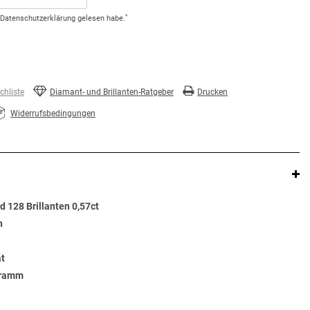
*
Daten­schutz­erklärung
gelesen habe.
hliste
Diamant- und Brillanten-Ratgeber
Drucken
Widerrufsbedingungen
 128 Brillanten 0,57ct
n
at
Gramm