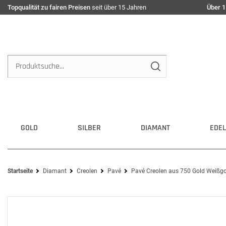
Topqualität zu fairen Preisen
seit über 15 Jahren
Über 1
GOLD
SILBER
DIAMANT
EDEL
Startseite
Diamant
Creolen
Pavé
Pavé Creolen aus 750 Gold Weißgo