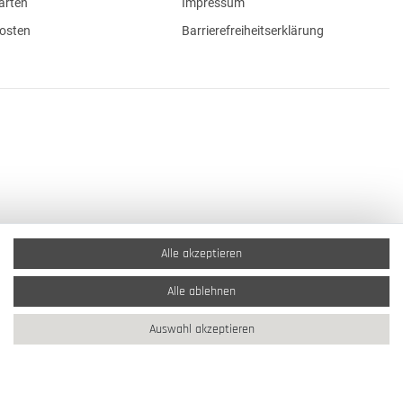
arten
Impressum
osten
Barrierefreiheitserklärung
Alle akzeptieren
Alle ablehnen
Auswahl akzeptieren
2026 Schmuck Krone / Alle Rechte vorbehalten / powered by
createyourtemplate