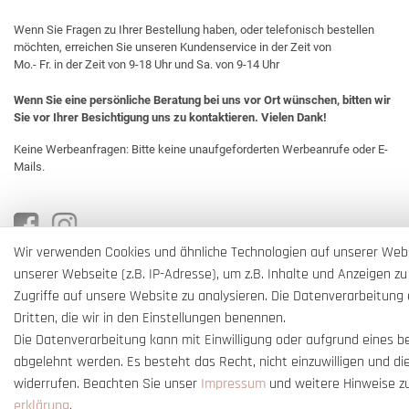
Wenn Sie Fragen zu Ihrer Bestellung haben, oder telefonisch bestellen
möchten, erreichen Sie unseren Kundenservice in der Zeit von
Mo.- Fr. in der Zeit von 9-18 Uhr und Sa. von 9-14 Uhr
Wenn Sie eine persönliche Beratung bei uns vor Ort wünschen, bitten wir
Sie vor Ihrer Besichtigung uns zu kontaktieren. Vielen Dank!
Keine Werbeanfragen: Bitte keine unaufgeforderten Werbeanrufe oder E-
Mails.
Wir verwenden Cookies und ähnliche Technologien auf unserer Web
unserer Webseite (z.B. IP-Adresse), um z.B. Inhalte und Anzeigen zu
Zugriffe auf unsere Website zu analysieren. Die Datenverarbeitung e
Dritten, die wir in den Einstellungen benennen.
Die Datenverarbeitung kann mit Einwilligung oder aufgrund eines b
abgelehnt werden. Es besteht das Recht, nicht einzuwilligen und di
widerrufen. Beachten Sie unser
Impressum
und weitere Hinweise z
erklärung
.
* Alle Preise verstehen sich inkl. gesetzl. MwSt. und
zzgl. Versandkosten
** Nur i