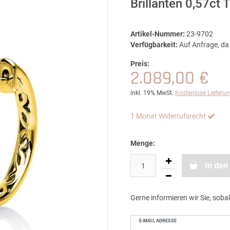
Brillanten 0,57ct
Artikel-Nummer:
23-9702
Verfügbarkeit:
Auf Anfrage, da 
Preis:
2.089,00 €
inkl. 19% MwSt.
Kostenlose Lieferu
1 Monat Widerrufsrecht
Menge:
In den
Gerne informieren wir Sie, sobal
E-MAIL ADRESSE