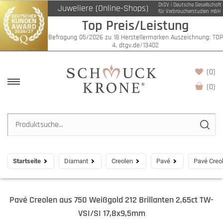
DtGV | Deutsche Gesellschaft
Juweliere (Online-Shops)
für Verbraucherstudien mbH
Top Preis/Leistung
Befragung 05/2026 zu 18 Herstellermarken Auszeichnung: TOP
4, dtgv.de/13402
(0)
(
0
)
Startseite
Diamant
Creolen
Pavé
Pavé Creo
Pavé Creolen aus 750 Weißgold 212 Brillanten 2,65ct TW-
VSI/SI 17,8x9,5mm